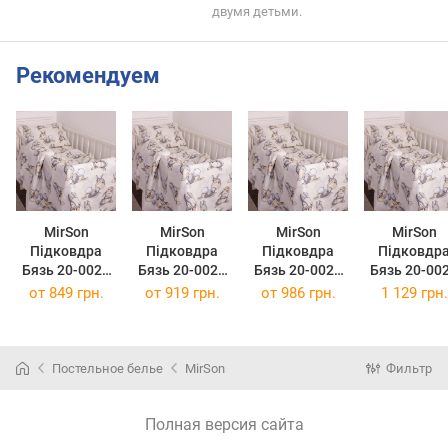
двумя детьми.
Рекомендуем
MirSon
MirSon
MirSon
MirSon
Підковдра
Підковдра
Підковдра
Підковдр
Бязь 20-0022
Бязь 20-0022
Бязь 20-0022
Бязь 20-00
Rabbit Gray
Rabbit Gray
Rabbit Gray
Rabbit Gra
от
849 грн.
от
919 грн.
от
986 грн.
1 129 грн.
143 x 210 см
160 x 220 см
175 x 210 см
200 x 220 
Постельное белье
MirSon
Фильтр
Полная версия сайта