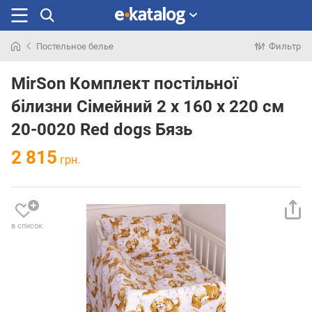
Постельное белье
Фильтр
Искали
раньше
MirSon Комплект постільної
білизни Сімейний 2 x 160 x 220 см
20-0020 Red dogs Бязь
2 815
грн.
в список