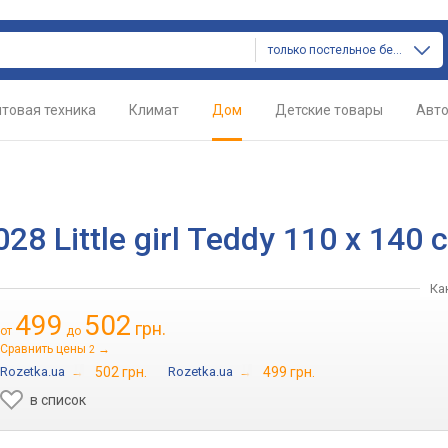
только постельное белье
товая техника
Климат
Дом
Детские товары
Авт
8 Little girl Teddy 110 x 140 
Ка
499
502
грн.
от
до
Сравнить цены
→
2
Rozetka.ua
→
502 грн.
Rozetka.ua
→
499 грн.
в список