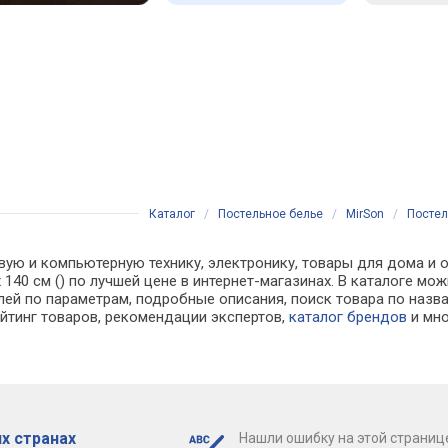
Каталог
/
Постельное белье
/
MirSon
/
Постель
вую и компьютерную технику, электронику, товары для дома и о
10 x 140 см () по лучшей цене в интернет-магазинах. В каталог
лей по параметрам, подробные описания, поиск товара по назв
ейтинг товаров, рекомендации экспертов,
каталог брендов
и мно
х странах
Нашли ошибку на этой страниц