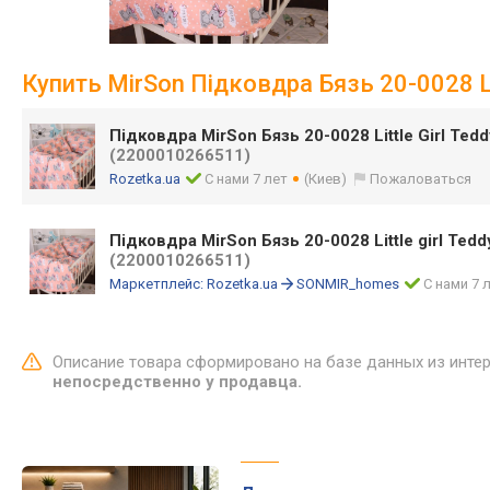
Купить MirSon Підковдра Бязь 20-0028 Lit
Підковдра MirSon Бязь 20-0028 Little Girl Ted
(2200010266511)
Rozetka.ua
С нами 7 лет
(Киев)
Пожаловаться
Підковдра MirSon Бязь 20-0028 Little girl Tedd
(2200010266511)
Маркетплейс:
Rozetka.ua
SONMIR_homes
С нами 7 
Описание товара сформировано на базе данных из инте
непосредственно у продавца.