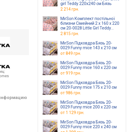
girl Teddy 220х240 см Бязь
2 214 грн.
MirSon Комплект постільної
білизни Сімейний 2 x 160 x 220
см 20-0028 Little Girl Teddy
Бязь
2 815 грн.
MirSon Підковдра Бязь 20-
0029 Funny mice 143 x 210 см
от
849 грн.
MirSon Підковдра Бязь 20-
0029 Funny mice 160 x 220 см
ец:
от
919 грн.
homes
MirSon Підковдра Бязь 20-
0029 Funny mice 175 x 210 см
от
986 грн.
 информацию
MirSon Підковдра Бязь 20-
0029 Funny mice 200 x 220 см
от
1 129 грн.
MirSon Підковдра Бязь 20-
0029 Funny mice 220 x 240 см