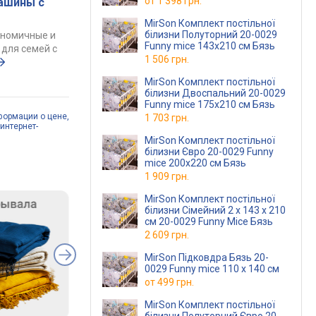
от
1 398 грн.
ашины с
MirSon Комплект постільної
білизни Полуторний 20-0029
ономичные и
Funny mice 143х210 см Бязь
для семей с
1 506 грн.
MirSon Комплект постільної
білизни Двоспальний 20-0029
Funny mice 175х210 см Бязь
формации о цене,
1 703 грн.
интернет-
MirSon Комплект постільної
білизни Євро 20-0029 Funny
mice 200х220 см Бязь
1 909 грн.
MirSon Комплект постільної
білизни Сімейний 2 x 143 x 210
см 20-0029 Funny Mice Бязь
2 609 грн.
MirSon Підковдра Бязь 20-
0029 Funny mice 110 x 140 см
от
499 грн.
MirSon Комплект постільної