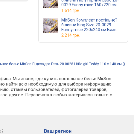
білизни Полуторний Євро 20-
0029 Funny mice 160х220 см
Бязь
1 614 грн.
MirSon Комплект постільної
білизни King Size 20-0029
Funny mice 220х240 см Бязь
2 214 грн.
ное белье MirSon Підковдра Бязь 20-0028 Little girl Teddy 110 x 140 см ()
фиса. Мы знаем, где купить постельное белье MirSon
е можно найти всю необходимую для выбора информацию —
анию, отзывы пользователей, фотогалереи товаров,
гое другое. Перепечатка любых материалов только с
Ваш регион
е?