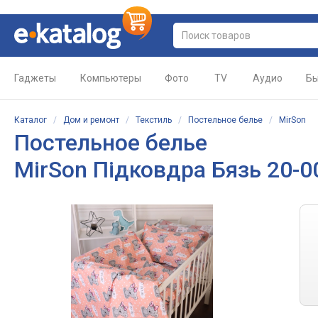
Гаджеты
Компьютеры
Фото
TV
Аудио
Бы
Каталог
/
Дом и ремонт
/
Текстиль
/
Постельное белье
/
MirSon
Постельное белье
MirSon Підковдра Бязь 20-002