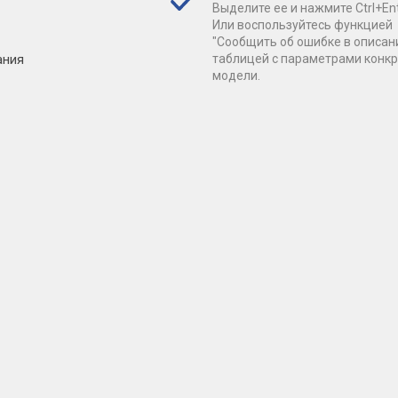
Выделите ее и нажмите Ctrl+Ent
Или воспользуйтесь функцией
"Сообщить об ошибке в описан
ания
таблицей с параметрами конк
модели.