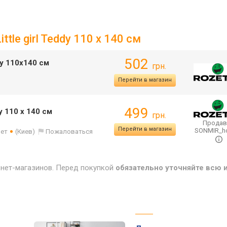
tle girl Teddy 110 x 140 см
502
dy 110х140 см
грн.
Перейти в магазин
499
y 110 x 140 см
грн.
Продав
Перейти в магазин
SONMIR_
лет
(Киев)
Пожаловаться
рнет-магазинов. Перед покупкой
обязательно уточняйте всю