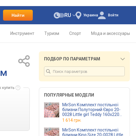
RU
Найти
Украина
Войти
о
Инструмент
Туризм
Спорт
Мода и аксессуары
ПОДБОР ПО ПАРАМЕТРАМ
см
к купить
ПОПУЛЯРНЫЕ МОДЕЛИ
MirSon Комплект постільної
білизни Полуторний Євро 20-
0028 Little girl Teddy 160х220
см Бязь
1 614 грн.
MirSon Комплект постільної
білизни King Size 20-0028 Little