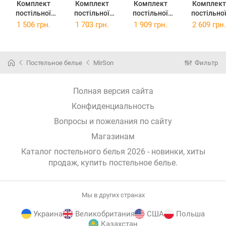
Комплект
Комплект
Комплект
Комплект
постільної
постільної
постільної
постільно
білизни
білизни
білизни Євро
білизни
1 506 грн.
1 703 грн.
1 909 грн.
2 609 грн.
Полуторний
Двоспальний
20-0029 Funny
Сімейний 2
20-0029 Funny
20-0029 Funny
mice 200х220
143 x 210 
mice 143х210
mice 175х210
см Бязь
20-0029 Fun
см Бязь
см Бязь
Mice Бязь
Постельное белье
MirSon
Фильтр
Полная версия сайта
Конфиденциальность
Вопросы и пожелания по сайту
Магазинам
Каталог постельного белья 2026 - новинки, хиты
продаж,
купить постельное белье
.
Мы в других странах
Украина
Великобритания
США
Польша
Казахстан