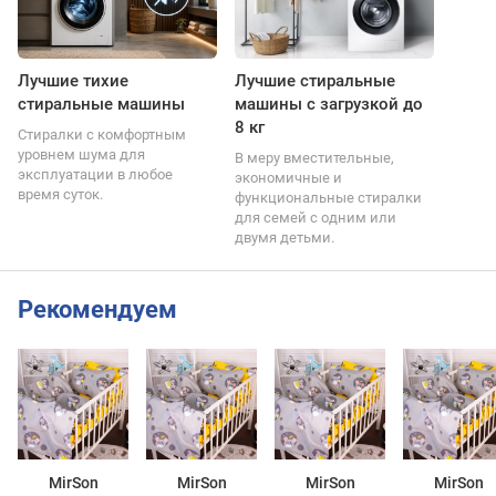
Лучшие тихие
Лучшие стиральные
стиральные машины
машины с загрузкой до
8 кг
Стиралки с комфортным
уровнем шума для
В меру вместительные,
эксплуатации в любое
экономичные и
время суток.
функциональные стиралки
для семей с одним или
двумя детьми.
Рекомендуем
MirSon
MirSon
MirSon
MirSon