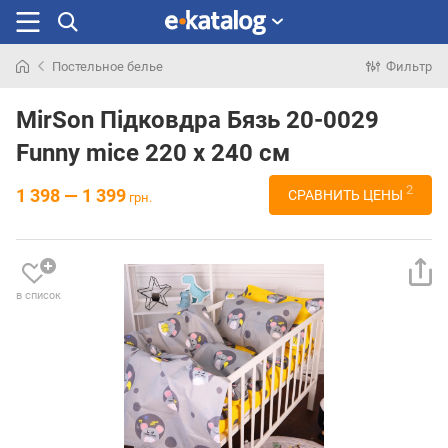
Постельное белье
Фильтр
Искали
раньше
MirSon Підковдра Бязь 20-0029
Funny mice 220 x 240 см
2
1 398 — 1 399
СРАВНИТЬ ЦЕНЫ
грн.
в список