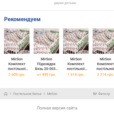
двумя детьми.
Рекомендуем
MirSon
MirSon
MirSon
MirSon
Комплект
Підковдра
Комплект
Комплект
постільної
Бязь 20-0031
постільної
постільно
білизни
Ladybug 110 x
білизни
білизни King
2 609 грн.
от
499 грн.
1 614 грн.
2 214 грн.
Сімейний 2 x
140 см
Полуторний
Size 20-00
143 x 210 см
Євро 20-0031
Ladybug
20-0031
Ladybug
220х240 с
Ladybug Бязь
160х220 см
Бязь
Постельное белье
MirSon
Фильтр
Бязь
Полная версия сайта