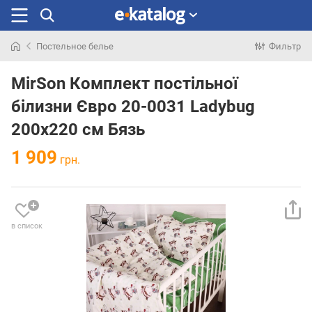
Постельное белье
Фильтр
Искали
раньше
MirSon Комплект постільної
білизни Євро 20-0031 Ladybug
200х220 см Бязь
1 909
грн.
в список