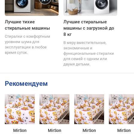
Лучшие тихие
Лучшие стиральные
стиральные машины
машины с загрузкой до
8 кг
Стиралки с комфортным
уровнем шума для
В меру вместительные,
эксплуатации в любое
экономичные и
время суток.
функциональные стиралки
для семей с одним или
двумя детьми.
Рекомендуем
MirSon
MirSon
MirSon
MirSon