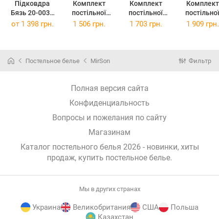
Підковдра
Комплект
Комплект
Комплект
Бязь 20-0034
постільної
постільної
постільно
King Tiger 220
білизни
білизни
білизни Євро
от
1 398 грн.
1 506 грн.
1 703 грн.
1 909 грн.
x 240 см
Полуторний
Двоспальний
20-0034 Ki
20-0034 King
20-0034 King
Tiger 200х2
Tiger 143х210
Tiger 175х210
см Бязь
см Бязь
см Бязь
Постельное белье
MirSon
Фильтр
Полная версия сайта
Конфиденциальность
Вопросы и пожелания по сайту
Магазинам
Каталог постельного белья 2026 - новинки, хиты
продаж,
купить постельное белье
.
Мы в других странах
Украина
Великобритания
США
Польша
Казахстан