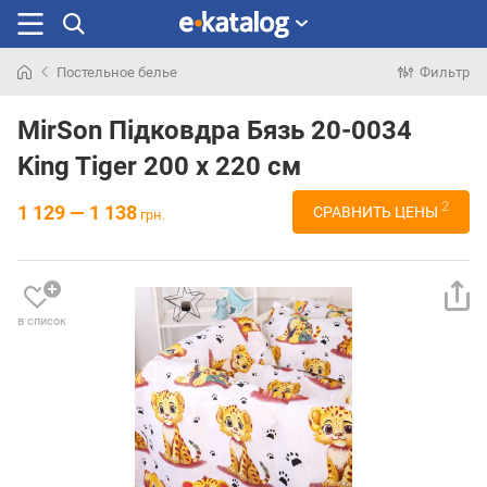
Постельное белье
Фильтр
Искали
раньше
MirSon Підковдра Бязь 20-0034
King Tiger 200 x 220 см
2
1 129 — 1 138
СРАВНИТЬ ЦЕНЫ
грн.
в список