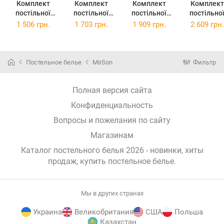
Комплект
Комплект
Комплект
Комплект
постільної
постільної
постільної
постільно
білизни
білизни
білизни Євро
білизни
1 506 грн.
1 703 грн.
1 909 грн.
2 609 грн.
Полуторний
Двоспальний
20-0035
Сімейний 2
20-0035
20-0035
Colored kittens
143 x 210 
Colored kittens
Colored kittens
200х220 см
20-0035
143х210 см
175х210 см
Бязь
Colored Kitt
Постельное белье
MirSon
Фильтр
Бязь
Бязь
Бязь
Полная версия сайта
Конфиденциальность
Вопросы и пожелания по сайту
Магазинам
Каталог постельного белья 2026 - новинки, хиты
продаж,
купить постельное белье
.
Мы в других странах
Украина
Великобритания
США
Польша
Казахстан