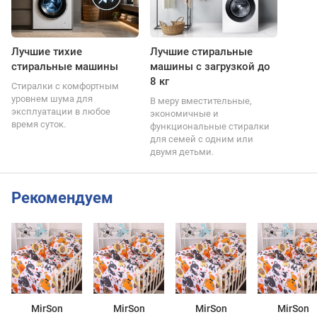
Лучшие тихие
Лучшие стиральные
стиральные машины
машины с загрузкой до
8 кг
Стиралки с комфортным
уровнем шума для
В меру вместительные,
эксплуатации в любое
экономичные и
время суток.
функциональные стиралки
для семей с одним или
двумя детьми.
Рекомендуем
MirSon
MirSon
MirSon
MirSon