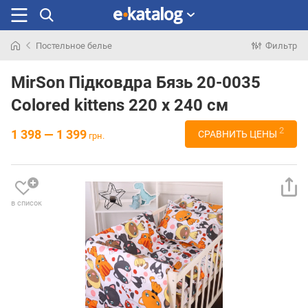
Постельное белье
Фильтр
Искали
раньше
MirSon Підковдра Бязь 20-0035
Colored kittens 220 x 240 см
2
1 398 — 1 399
СРАВНИТЬ ЦЕНЫ
грн.
в список