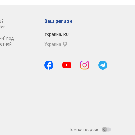
Ваш регион
е?
er.
Украина
,
RU
ии" под
ретной
Украина
Тёмная версия