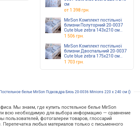
см
от
1 398 грн.
MirSon Комплект постільної
білизни Полуторний 20-0037
Cute blue zebra 143х210 см
Бязь
1 506 грн.
MirSon Комплект постільної
білизни Двоспальний 20-0037
Cute blue zebra 175х210 см
Бязь
1 703 грн.
Постельное белье MirSon Підковдра Бязь 20-0036 Minions 220 x 240 см ()
фиса. Мы знаем, где купить постельное белье MirSon
 найти всю необходимую для выбора информацию — сравнение
вы пользователей, фотогалереи товаров, глоссарий
е. Перепечатка любых материалов только с письменного