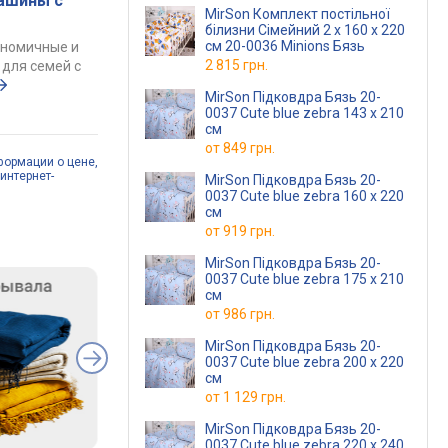
ашины с
MirSon Комплект постільної
білизни Сімейний 2 x 160 x 220
см 20-0036 Minions Бязь
ономичные и
2 815 грн.
для семей с
MirSon Підковдра Бязь 20-
0037 Cute blue zebra 143 x 210
см
от
849 грн.
формации о цене,
интернет-
MirSon Підковдра Бязь 20-
0037 Cute blue zebra 160 x 220
см
от
919 грн.
MirSon Підковдра Бязь 20-
0037 Cute blue zebra 175 x 210
см
от
986 грн.
MirSon Підковдра Бязь 20-
0037 Cute blue zebra 200 x 220
см
от
1 129 грн.
MirSon Підковдра Бязь 20-
0037 Cute blue zebra 220 x 240