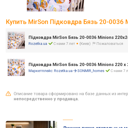
Купить MirSon Підковдра Бязь 20-0036 M
Підковдра MirSon Бязь 20-0036 Minions 220х
Rozetka.ua
С нами 7 лет
(Киев)
Пожаловаться
Підковдра MirSon Бязь 20-0036 Minions 220 x
Маркетплейс:
Rozetka.ua
SONMIR_homes
С нами 7 
Описание товара сформировано на базе данных из инте
непосредственно у продавца.