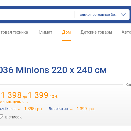
только постельное белье
товая техника
Климат
Дом
Детские товары
Авт
036 Minions 220 x 240 см
Ка
1 398
1 399
грн.
т
до
равнить цены
→
2
ozetka.ua
→
1 398 грн.
Rozetka.ua
→
1 399 грн.
в список