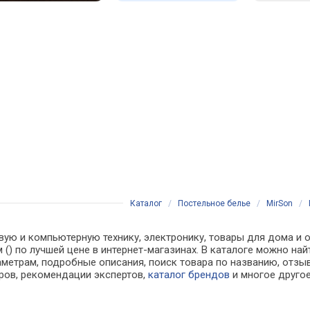
Каталог
/
Постельное белье
/
MirSon
/
вую и компьютерную технику, электронику, товары для дома и о
см () по лучшей цене в интернет-магазинах. В каталоге можно
аметрам, подробные описания, поиск товара по названию, отзы
аров, рекомендации экспертов,
каталог брендов
и многое друго