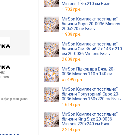
Minions 175х210 см Бязь
1 703 грн.
MirSon Комплект постільної
білизни Євро 20-0036 Minions
200х220 см Бязь
1 909 грн.
MirSon Комплект постільної
білизни Сімейний 2 x 143 x 210
см 20-0036 Minions Бязь
2 609 грн.
MirSon Підковдра Бязь 20-
ец:
0036 Minions 110 x 140 см
homes
от
499 грн.
MirSon Комплект постільної
білизни Полуторний Євро 20-
 информацию
0036 Minions 160х220 см Бязь
1 614 грн.
MirSon Комплект постільної
білизни King Size 20-0036
Minions 220х240 см Бязь
2 214 грн.