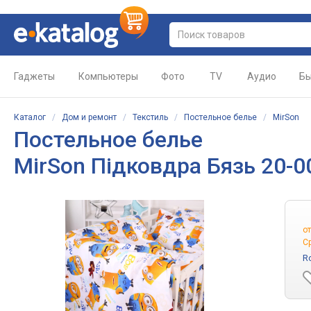
Гаджеты
Компьютеры
Фото
TV
Аудио
Бы
Каталог
/
Дом и ремонт
/
Текстиль
/
Постельное белье
/
MirSon
Постельное белье
MirSon Підковдра Бязь 20-0
о
С
R