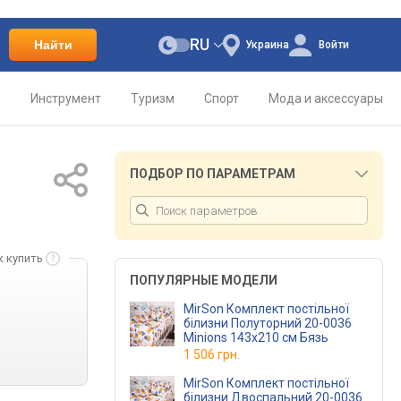
RU
Найти
Украина
Войти
о
Инструмент
Туризм
Спорт
Мода и аксессуары
ПОДБОР ПО ПАРАМЕТРАМ
к купить
ПОПУЛЯРНЫЕ МОДЕЛИ
MirSon Комплект постільної
білизни Полуторний 20-0036
Minions 143х210 см Бязь
1 506 грн.
MirSon Комплект постільної
білизни Двоспальний 20-0036