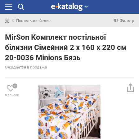
Постельное белье
Фильтр
Искали
раньше
MirSon Комплект постільної
білизни Сімейний 2 x 160 x 220 см
20-0036 Minions Бязь
Ожидается в продаже
в список