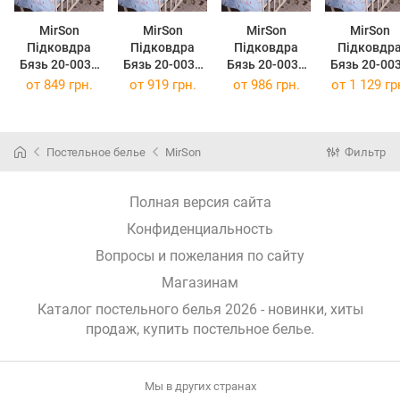
MirSon
MirSon
MirSon
MirSon
Підковдра
Підковдра
Підковдра
Підковдр
Бязь 20-0037
Бязь 20-0037
Бязь 20-0037
Бязь 20-00
Cute Blue
Cute Blue
Cute Blue
Cute Blue
от
849 грн.
от
919 грн.
от
986 грн.
от
1 129 гр
Zebra 143х210
Zebra 160х220
Zebra 175х210
Zebra 200х2
см
см
см
см
Постельное белье
MirSon
Фильтр
Полная версия сайта
Конфиденциальность
Вопросы и пожелания по сайту
Магазинам
Каталог постельного белья 2026 - новинки, хиты
продаж,
купить постельное белье
.
Мы в других странах