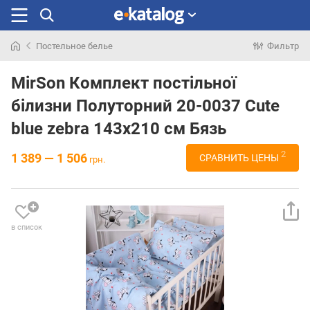
Постельное белье
Фильтр
Искали
раньше
MirSon Комплект постільної
білизни Полуторний 20-0037 Cute
blue zebra 143х210 см Бязь
2
1 389 — 1 506
СРАВНИТЬ ЦЕНЫ
грн.
в список