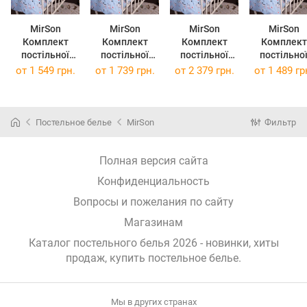
MirSon
MirSon
MirSon
MirSon
Комплект
Комплект
Комплект
Комплект
постільної
постільної
постільної
постільно
білизни
білизни Євро
білизни
білизни
от
1 549 грн.
от
1 739 грн.
от
2 379 грн.
от
1 489 гр
Двоспальний
20-0037 Cute
Сімейний 2 x
Полуторни
20-0037 Cute
blue zebra
143 x 210 см
Євро 20-00
blue zebra
200х220 см
20-0037 Cute
Cute blue ze
175х210 см
Бязь
Blue Zebra
160х220 с
Постельное белье
MirSon
Фильтр
Бязь
Бязь
Бязь
Полная версия сайта
Конфиденциальность
Вопросы и пожелания по сайту
Магазинам
Каталог постельного белья 2026 - новинки, хиты
продаж,
купить постельное белье
.
Мы в других странах