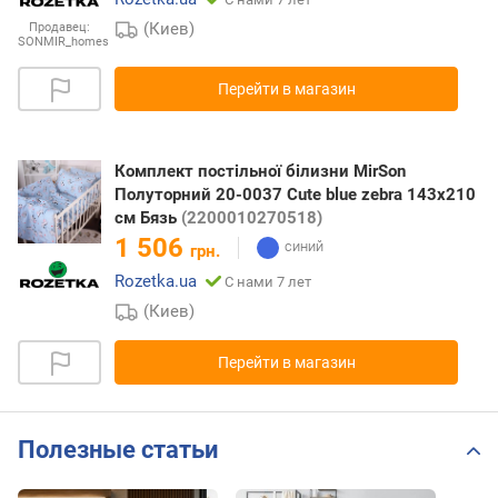
(Киев)
Продавец:
SONMIR_homes
Перейти в магазин
Комплект постільної білизни MirSon
Полуторний 20-0037 Cute blue zebra 143х210
см Бязь
(2200010270518)
1 506
грн.
Rozetka.ua
С нами 7 лет
(Киев)
Перейти в магазин
Полезные статьи