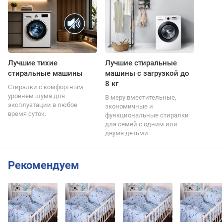
Лучшие тихие
Лучшие стиральные
стиральные машины
машины с загрузкой до
8 кг
Стиралки с комфортным
уровнем шума для
В меру вместительные,
эксплуатации в любое
экономичные и
время суток.
функциональные стиралки
для семей с одним или
двумя детьми.
Рекомендуем