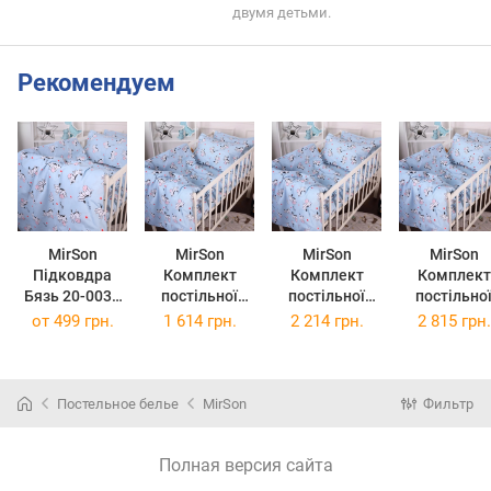
двумя детьми.
Рекомендуем
MirSon
MirSon
MirSon
MirSon
Підковдра
Комплект
Комплект
Комплект
Бязь 20-0037
постільної
постільної
постільно
Cute blue zebra
білизни
білизни King
білизни
от
499 грн.
1 614 грн.
2 214 грн.
2 815 грн.
110 x 140 см
Полуторний
Size 20-0037
Сімейний 2
Євро 20-0037
Cute blue zebra
160 x 220 
Cute blue zebra
220х240 см
20-0037 Cu
160х220 см
Бязь
Blue Zebr
Постельное белье
MirSon
Фильтр
Бязь
Бязь
Полная версия сайта