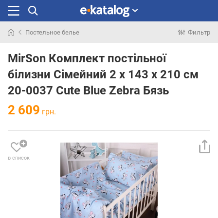
Постельное белье
Фильтр
Искали
раньше
MirSon Комплект постільної
білизни Сімейний 2 x 143 x 210 см
20-0037 Cute Blue Zebra Бязь
2 609
грн.
в список