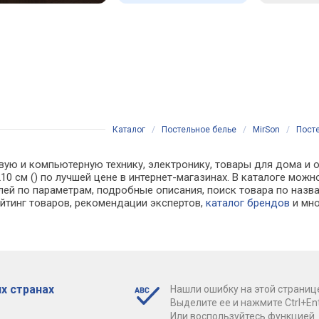
Каталог
/
Постельное белье
/
MirSon
/
Посте
вую и компьютерную технику, электронику, товары для дома и о
 210 см () по лучшей цене в интернет-магазинах. В каталоге 
лей по параметрам, подробные описания, поиск товара по назв
ейтинг товаров, рекомендации экспертов,
каталог брендов
и мно
х странах
Нашли ошибку на этой страниц
Выделите ее и нажмите Ctrl+Ent
Или воспользуйтесь функцией