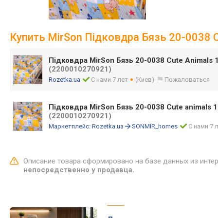
Купить MirSon Підковдра Бязь 20-0038 C
Підковдра MirSon Бязь 20-0038 Cute Animals 
(2200010270921)
Rozetka.ua
С нами 7 лет
(Киев)
Пожаловаться
Підковдра MirSon Бязь 20-0038 Cute animals 1
(2200010270921)
Маркетплейс:
Rozetka.ua
SONMIR_homes
С нами 7 
Описание товара сформировано на базе данных из инте
непосредственно у продавца.