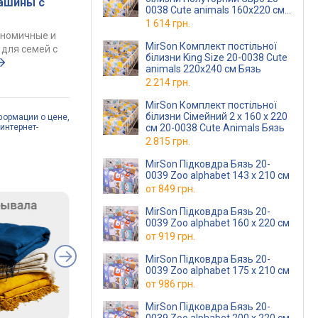
ашины с
0038 Cute animals 160х220 см
Бязь
1 614 грн.
ономичные и
MirSon Комплект постільної
для семей с
білизни King Size 20-0038 Cute
animals 220х240 см Бязь
2 214 грн.
MirSon Комплект постільної
білизни Сімейний 2 x 160 x 220
формации о цене,
интернет-
см 20-0038 Cute Animals Бязь
2 815 грн.
MirSon Підковдра Бязь 20-
0039 Zoo alphabet 143 x 210 см
от
849 грн.
MirSon Підковдра Бязь 20-
0039 Zoo alphabet 160 x 220 см
от
919 грн.
MirSon Підковдра Бязь 20-
0039 Zoo alphabet 175 x 210 см
от
986 грн.
MirSon Підковдра Бязь 20-