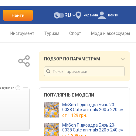
RU
Найти
Украина
Войти
о
Инструмент
Туризм
Спорт
Мода и аксессуары
ПОДБОР ПО ПАРАМЕТРАМ
к купить
ПОПУЛЯРНЫЕ МОДЕЛИ
MirSon Підковдра Бязь 20-
0038 Cute animals 200 x 220 см
от
1 129 грн.
MirSon Підковдра Бязь 20-
0038 Cute animals 220 x 240 см
от
1 398 грн.