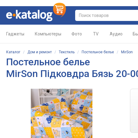
Гаджеты
Компьютеры
Фото
TV
Аудио
Бы
Каталог
/
Дом и ремонт
/
Текстиль
/
Постельное белье
/
MirSon
Постельное белье
MirSon Підковдра Бязь 20-00