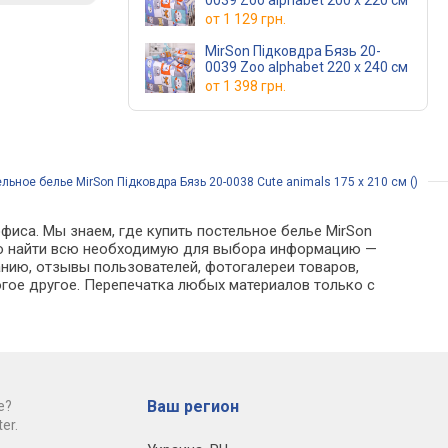
0039 Zoo alphabet 200 x 220 см
от
1 129 грн.
MirSon Підковдра Бязь 20-
0039 Zoo alphabet 220 x 240 см
от
1 398 грн.
льное белье MirSon Підковдра Бязь 20-0038 Cute animals 175 x 210 см ()
фиса. Мы знаем, где купить постельное белье MirSon
можно найти всю необходимую для выбора информацию —
анию, отзывы пользователей, фотогалереи товаров,
гое другое. Перепечатка любых материалов только с
Ваш регион
е?
er.