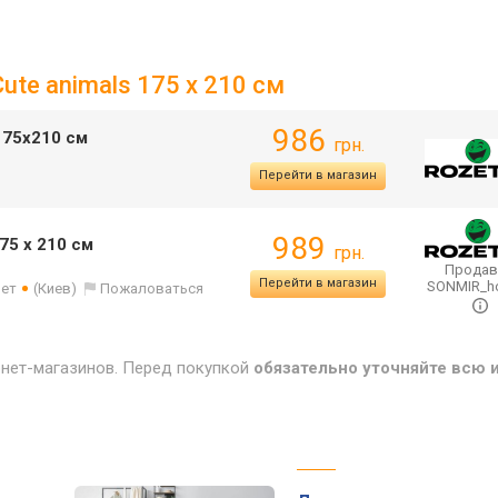
ute animals 175 x 210 см
986
175х210 см
грн.
Перейти в магазин
989
75 x 210 см
грн.
Продав
Перейти в магазин
SONMIR_
лет
(Киев)
Пожаловаться
рнет-магазинов. Перед покупкой
обязательно уточняйте всю