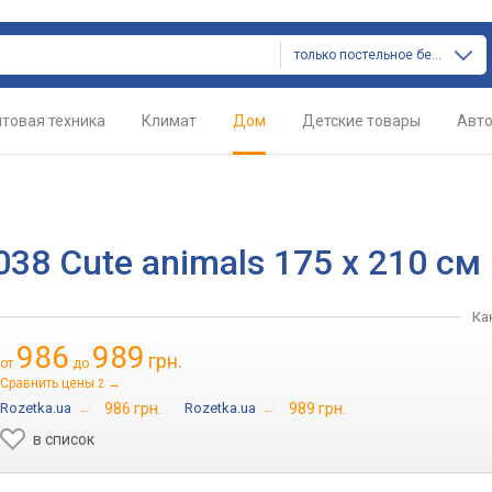
только постельное белье
товая техника
Климат
Дом
Детские товары
Авт
38 Cute animals 175 x 210 см
Ка
986
989
грн.
от
до
Сравнить цены
→
2
Rozetka.ua
→
986 грн.
Rozetka.ua
→
989 грн.
в список