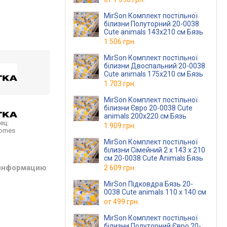
MirSon Комплект постільної
білизни Полуторний 20-0038
Cute animals 143х210 см Бязь
1 506 грн.
MirSon Комплект постільної
білизни Двоспальний 20-0038
Cute animals 175х210 см Бязь
1 703 грн.
MirSon Комплект постільної
білизни Євро 20-0038 Cute
animals 200х220 см Бязь
ец:
1 909 грн.
homes
MirSon Комплект постільної
білизни Сімейний 2 x 143 x 210
см 20-0038 Cute Animals Бязь
 информацию
2 609 грн.
MirSon Підковдра Бязь 20-
0038 Cute animals 110 x 140 см
от
499 грн.
MirSon Комплект постільної
білизни Полуторний Євро 20-