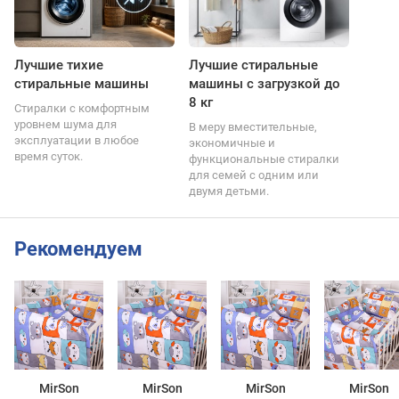
Лучшие тихие
Лучшие стиральные
стиральные машины
машины с загрузкой до
8 кг
Стиралки с комфортным
уровнем шума для
В меру вместительные,
эксплуатации в любое
экономичные и
время суток.
функциональные стиралки
для семей с одним или
двумя детьми.
Рекомендуем
MirSon
MirSon
MirSon
MirSon