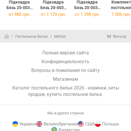
Підковдра
Підковдра
Підковдра
Комплект
Бязь 20-0039
Бязь 20-0039
Бязь 20-0039
постільно
Zoo alphabet
Zoo alphabet
Zoo alphabet
білизни
от
986 грн.
от
1 129 грн.
от
1 398 грн.
1 506 грн.
175 x 210 см
200 x 220 см
220 x 240 см
Полуторни
20-0039 Zo
alphabet
143х210 с
Постельное белье
MirSon
Фильтр
Бязь
Полная версия сайта
Конфиденциальность
Вопросы и пожелания по сайту
Магазинам
Каталог постельного белья 2026 - новинки, хиты
продаж,
купить постельное белье
.
Мы в других странах
Украина
Великобритания
США
Польша
Казахстан