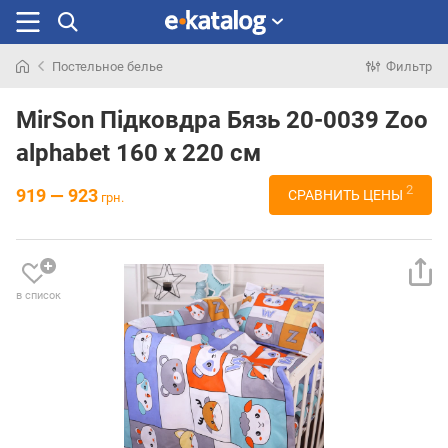
Постельное белье
Фильтр
Искали
раньше
MirSon Підковдра Бязь 20-0039 Zoo
alphabet 160 x 220 см
2
919 — 923
СРАВНИТЬ ЦЕНЫ
грн.
в список