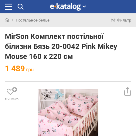
Постельное белье
Фильтр
Искали
раньше
MirSon Комплект постільної
білизни Бязь 20-0042 Pink Mikey
Mouse 160 x 220 см
1 489
грн.
в список