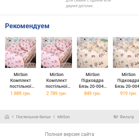
для семей с одним или
двумя детьми.
Рекомендуем
MirSon
MirSon
MirSon
MirSon
Комплект
Комплект
Підковдра
Підковдр
постільної
постільної
Бязь 20-0043
Бязь 20-00
білизни Бязь
білизни Бязь
Green Mikey
Green Mike
1 889 грн.
2 789 грн.
849 грн.
919 грн.
20-0042 Pink
20-0042 Pink
Mouse 143 x
Mouse 160 
Mikey Mouse
Mikey Mouse 2
210 см
220 см
220 x 240 см
x 160 x 220 см
Постельное белье
MirSon
Фильтр
Полная версия сайта