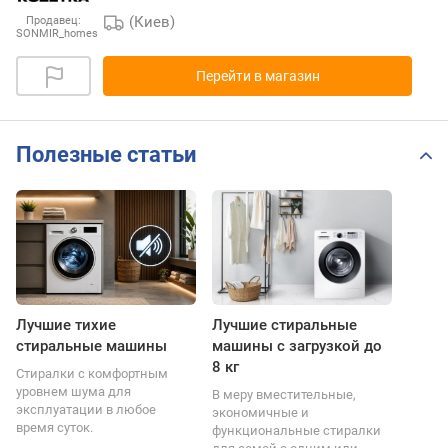
(Киев)
Продавец:
SONMIR_homes
Перейти в магазин
Полезные статьи
Лучшие тихие
Лучшие стиральные
стиральные машины
машины с загрузкой до
8 кг
Стиралки с комфортным
уровнем шума для
В меру вместительные,
эксплуатации в любое
экономичные и
время суток.
функциональные стиралки