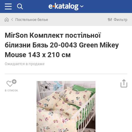
Постельное белье
Фильтр
Искали
раньше
MirSon Комплект постільної
білизни Бязь 20-0043 Green Mikey
Mouse 143 x 210 см
Ожидается в продаже
в список