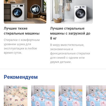
Лучшие тихие
Лучшие стиральные
стиральные машины
машины с загрузкой до
8 кг
Стиралки с комфортным
уровнем шума для
В меру вместительные,
эксплуатации в любое
экономичные и
время суток.
функциональные стиралки
для семей с одним или
двумя детьми.
Рекомендуем