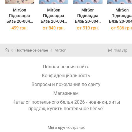
MirSon
MirSon
MirSon
MirSon
Підковдра
Підковдра
Підковдра
Підковдр
Бязь 20-0043
Бязь 20-0044
Бязь 20-0044
Бязь 20-00
Green Mikey
Cats and
Cats and
Cats and
499 грн.
от
849 грн.
от
919 грн.
от
986 грн
Mouse 110 x
bunnies 143 x
bunnies 160 x
bunnies 175
140 см
210 см
220 см
210 см
Постельное белье
MirSon
Фильтр
Полная версия сайта
Конфиденциальность
Вопросы и пожелания по сайту
Магазинам
Каталог постельного белья 2026 - новинки, хиты
продаж,
купить постельное белье
.
Мы в других странах