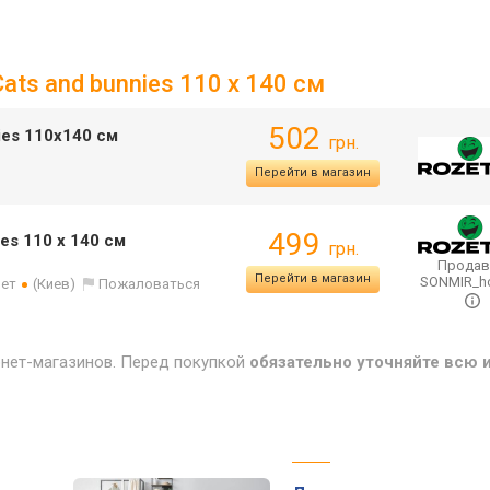
ats and bunnies 110 x 140 см
502
ies 110х140 см
грн.
Перейти в магазин
499
es 110 x 140 см
грн.
Продав
Перейти в магазин
SONMIR_
лет
(Киев)
Пожаловаться
рнет-магазинов. Перед покупкой
обязательно уточняйте всю