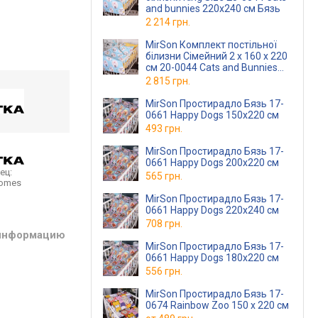
and bunnies 220х240 см Бязь
2 214 грн.
MirSon Комплект постільної
білизни Сімейний 2 x 160 x 220
см 20-0044 Cats and Bunnies
Бязь
2 815 грн.
MirSon Простирадло Бязь 17-
0661 Happy Dogs 150х220 см
493 грн.
MirSon Простирадло Бязь 17-
0661 Happy Dogs 200x220 см
ец:
565 грн.
homes
MirSon Простирадло Бязь 17-
0661 Happy Dogs 220x240 см
708 грн.
 информацию
MirSon Простирадло Бязь 17-
0661 Happy Dogs 180x220 см
556 грн.
MirSon Простирадло Бязь 17-
0674 Rainbow Zoo 150 х 220 см