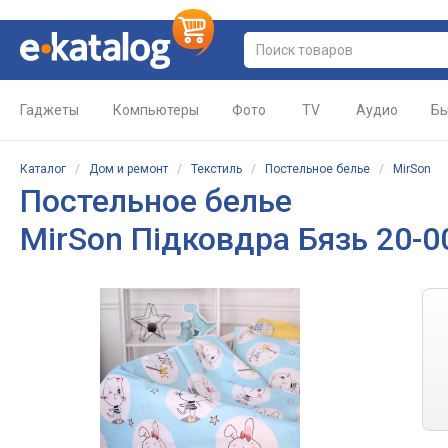
Гаджеты
Компьютеры
Фото
TV
Аудио
Бы
Каталог
/
Дом и ремонт
/
Текстиль
/
Постельное белье
/
MirSon
Постельное белье
MirSon Підковдра Бязь 20-00