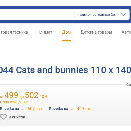
только постельное белье
товая техника
Климат
Дом
Детские товары
Авт
44 Cats and bunnies 110 x 14
Ка
499
502
грн.
от
до
Сравнить цены
→
2
Rozetka.ua
→
502 грн.
Rozetka.ua
→
499 грн.
в список