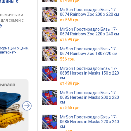
от
489 грн.
ашины с
MirSon Простирадло Бязь 17-
0674 Rainbow Zoo 200 х 220 см
ономичные и
от
565 грн.
для семей с
MirSon Простирадло Бязь 17-
0674 Rainbow Zoo 220 х 240 см
от
699 грн.
формации о цене,
MirSon Простирадло Бязь 17-
интернет-
0674 Rainbow Zoo 180x220 см
556 грн.
MirSon Простирадло Бязь 17-
0685 Heroes in Masks 150 х 220
см
от
489 грн.
MirSon Простирадло Бязь 17-
0685 Heroes in Masks 200 х 220
см
от
565 грн.
MirSon Простирадло Бязь 17-
0685 Heroes in Masks 220 х 240
см