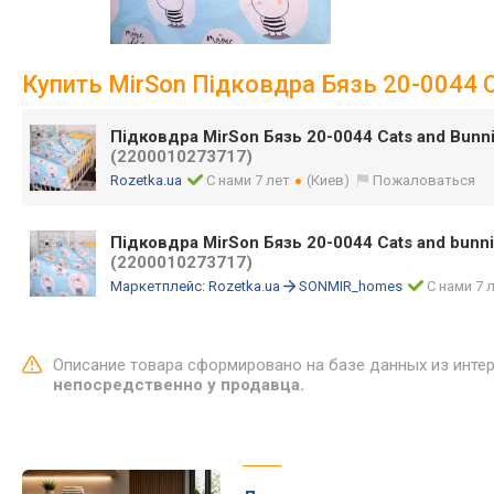
Купить MirSon Підковдра Бязь 20-0044 C
Підковдра MirSon Бязь 20-0044 Cats and Bunn
(2200010273717)
Rozetka.ua
С нами 7 лет
(Киев)
Пожаловаться
Підковдра MirSon Бязь 20-0044 Cats and bunni
(2200010273717)
Маркетплейс:
Rozetka.ua
SONMIR_homes
С нами 7 
Описание товара сформировано на базе данных из инте
непосредственно у продавца.