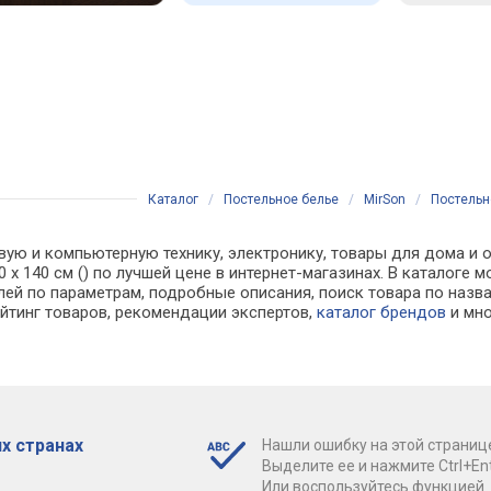
Каталог
/
Постельное белье
/
MirSon
/
Постельно
вую и компьютерную технику, электронику, товары для дома и о
10 x 140 см () по лучшей цене в интернет-магазинах. В катал
лей по параметрам, подробные описания, поиск товара по назв
ейтинг товаров, рекомендации экспертов,
каталог брендов
и мно
х странах
Нашли ошибку на этой страниц
Выделите ее и нажмите Ctrl+Ent
Или воспользуйтесь функцией