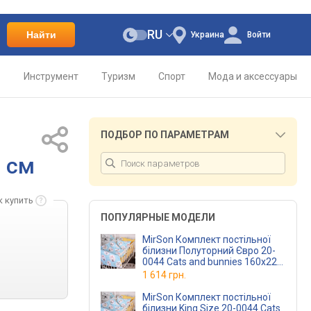
RU
Найти
Украина
Войти
о
Инструмент
Туризм
Спорт
Мода и аксессуары
ПОДБОР ПО ПАРАМЕТРАМ
0 см
к купить
ПОПУЛЯРНЫЕ МОДЕЛИ
MirSon Комплект постільної
білизни Полуторний Євро 20-
0044 Cats and bunnies 160х220
см Бязь
1 614 грн.
MirSon Комплект постільної
білизни King Size 20-0044 Cats