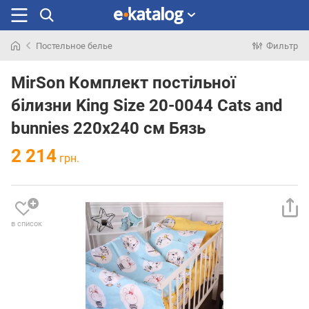
Постельное белье
Фильтр
Искали
раньше
MirSon Комплект постільної
білизни King Size 20-0044 Cats and
bunnies 220х240 см Бязь
2 214
грн.
в список