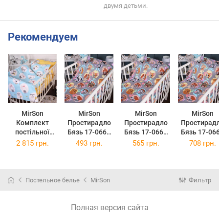
двумя детьми.
Рекомендуем
MirSon
MirSon
MirSon
MirSon
Комплект
Простирадло
Простирадло
Простирад
постільної
Бязь 17-0661
Бязь 17-0661
Бязь 17-06
білизни
Happy Dogs
Happy Dogs
Happy Dog
2 815 грн.
493 грн.
565 грн.
708 грн.
Сімейний 2 x
150х220 см
200x220 см
220x240 с
160 x 220 см
20-0044 Cats
and Bunnies
Постельное белье
MirSon
Фильтр
Бязь
Полная версия сайта