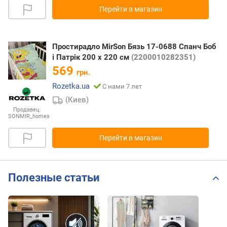
Перейти в магазин
Простирадло MirSon Бязь 17-0688 Спанч Боб
і Патрік 200 х 220 см
(2200010282351)
569
грн.
Rozetka.ua
С нами 7 лет
(Киев)
Продавец:
SONMIR_homes
Перейти в магазин
Полезные статьи