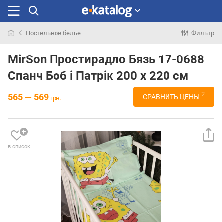
Постельное белье
Фильтр
Искали
раньше
MirSon Простирадло Бязь 17-0688
Спанч Боб і Патрік 200 х 220 см
2
565 — 569
СРАВНИТЬ ЦЕНЫ
грн.
в список