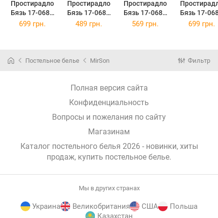
Простирадло
Простирадло
Простирадло
Простирад
Бязь 17-0688
Бязь 17-0689
Бязь 17-0689
Бязь 17-06
Спанч Боб і
Спанч Боб 150
Спанч Боб 200
Спанч Боб 2
699 грн.
489 грн.
569 грн.
699 грн.
Патрік 220 х
х 220 см
х 220 см
х 240 см
240 см
Постельное белье
MirSon
Фильтр
Полная версия сайта
Конфиденциальность
Вопросы и пожелания по сайту
Магазинам
Каталог постельного белья 2026 - новинки, хиты
продаж,
купить постельное белье
.
Мы в других странах
Украина
Великобритания
США
Польша
Казахстан