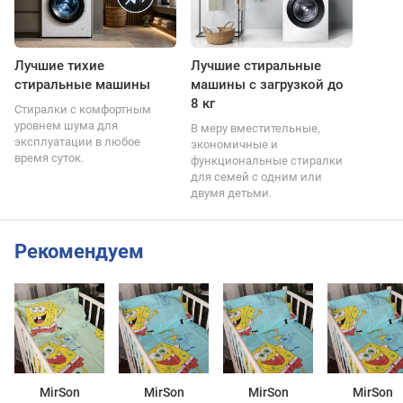
Лучшие тихие
Лучшие стиральные
стиральные машины
машины с загрузкой до
8 кг
Стиралки с комфортным
уровнем шума для
В меру вместительные,
эксплуатации в любое
экономичные и
время суток.
функциональные стиралки
для семей с одним или
двумя детьми.
Рекомендуем
MirSon
MirSon
MirSon
MirSon