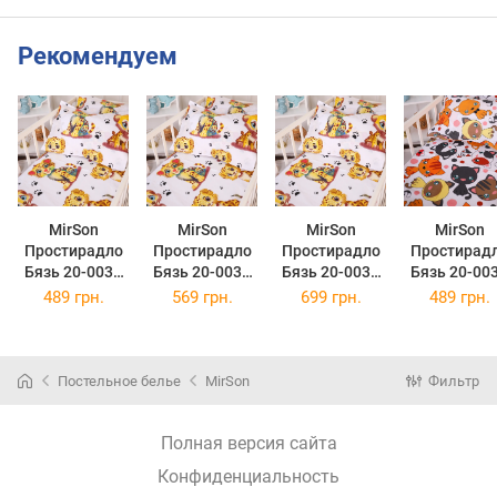
Рекомендуем
MirSon
MirSon
MirSon
MirSon
Простирадло
Простирадло
Простирадло
Простирад
Бязь 20-0034
Бязь 20-0034
Бязь 20-0034
Бязь 20-00
King Tiger 150
King Tiger 200
King Tiger 220
Colored kitt
489 грн.
569 грн.
699 грн.
489 грн.
х 220 см
х 220 см
х 240 см
150 х 220 
Постельное белье
MirSon
Фильтр
Полная версия сайта
Конфиденциальность