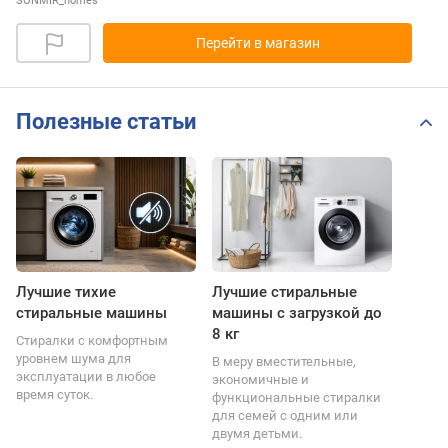
SONMIR_homes
Перейти в магазин
Полезные статьи
Лучшие тихие
Лучшие стиральные
стиральные машины
машины с загрузкой до
8 кг
Стиралки с комфортным
уровнем шума для
В меру вместительные,
эксплуатации в любое
экономичные и
время суток.
функциональные стиралки
для семей с одним или
двумя детьми.