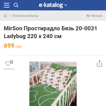
Постельное белье
Фильтр
Искали
раньше
MirSon Простирадло Бязь 20-0031
Ladybug 220 х 240 см
699
грн.
в список