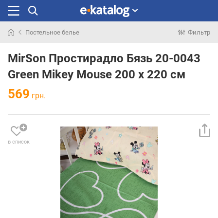
Постельное белье
Фильтр
Искали
раньше
MirSon Простирадло Бязь 20-0043
Green Mikey Mouse 200 х 220 см
569
грн.
в список