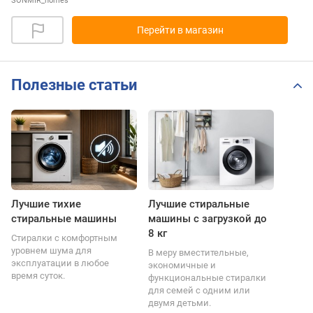
SONMIR_homes
Перейти в магазин
Полезные статьи
Лучшие тихие
Лучшие стиральные
стиральные машины
машины с загрузкой до
8 кг
Стиралки с комфортным
уровнем шума для
В меру вместительные,
эксплуатации в любое
экономичные и
время суток.
функциональные стиралки
для семей с одним или
двумя детьми.