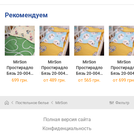
Рекомендуем
MirSon
MirSon
MirSon
MirSon
Простирадло
Простирадло
Простирадло
Простирад
Бязь 20-0043
Бязь 20-0044
Бязь 20-0044
Бязь 20-00
Green Mikey
Cats and
Cats and
Cats and
699 грн.
от
489 грн.
от
565 грн.
от
699 грн
Mouse 220 х
bunnies 150 х
bunnies 200 х
bunnies 220
240 см
220 см
220 см
240 см
Постельное белье
MirSon
Фильтр
Полная версия сайта
Конфиденциальность