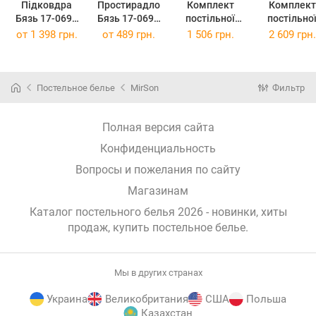
Підковдра
Простирадло
Комплект
Комплект
Бязь 17-0690
Бязь 17-0690
постільної
постільно
Моя ти киця
Моя ти киця
білизни
білизни
от
1 398 грн.
от
489 грн.
1 506 грн.
2 609 грн.
220 x 240 см
150 х 220 см
Полуторне
Сімейний 2
143х210 см
143 x 210 
Бязь 17-0690
17-0690 М
Моя ти киця
ти киця Бя
Постельное белье
MirSon
Фильтр
Полная версия сайта
Конфиденциальность
Вопросы и пожелания по сайту
Магазинам
Каталог постельного белья 2026 - новинки, хиты
продаж,
купить постельное белье
.
Мы в других странах
Украина
Великобритания
США
Польша
Казахстан