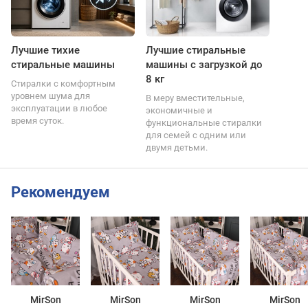
Лучшие тихие
Лучшие стиральные
стиральные машины
машины с загрузкой до
8 кг
Стиралки с комфортным
уровнем шума для
В меру вместительные,
эксплуатации в любое
экономичные и
время суток.
функциональные стиралки
для семей с одним или
двумя детьми.
Рекомендуем
MirSon
MirSon
MirSon
MirSon