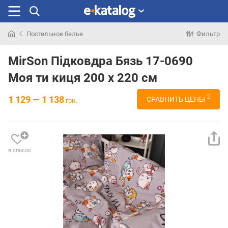
Постельное белье
Фильтр
Искали
раньше
MirSon Підковдра Бязь 17-0690
Моя ти киця 200 x 220 см
2
1 129 — 1 138
СРАВНИТЬ ЦЕНЫ
грн.
в список