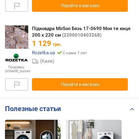
Перейти в магазин
Підковдра MirSon Бязь 17-0690 Моя ти киця
200 x 220 см
(2200010403268)
1 129
грн.
Rozetka.ua
С нами 7 лет
(Киев)
Продавец:
SONMIR_homes
Перейти в магазин
Полезные статьи