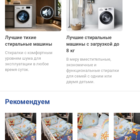
Лучшие тихие
Лучшие стиральные
стиральные машины
машины с загрузкой до
8 кг
Стиралки с комфортным
уровнем шума для
В меру вместительные,
эксплуатации в любое
экономичные и
время суток.
функциональные стиралки
для семей с одним или
двумя детьми.
Рекомендуем