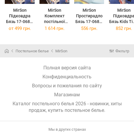
MirSon
MirSon
MirSon
MirSon
Підковдра
Комплект
Простирадло
Підковдр
Бязь 17-0684-
постільної
Бязь 17-0684-
Бязь Kids T
1 Spanch Bob
білизни
1 Spanch Bob
17-0684-1
от
499 грн.
1 614 грн.
556 грн.
852 грн.
143х210 см
Полуторний
180x220 см
Spanch Bo
Євро 17-0684-
143х210 с
1 Spanch Bob
160х220 см
Постельное белье
MirSon
Фильтр
Бязь
Полная версия сайта
Конфиденциальность
Вопросы и пожелания по сайту
Магазинам
Каталог постельного белья 2026 - новинки, хиты
продаж,
купить постельное белье
.
Мы в других странах