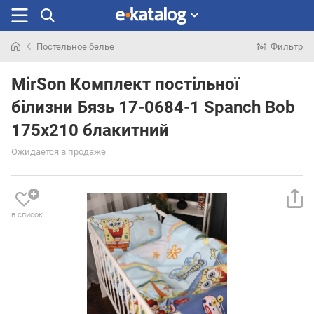
Постельное белье
Фильтр
Искали
раньше
MirSon Комплект постільної
білизни Бязь 17-0684-1 Spanch Bob
175х210 блакитний
Ожидается в продаже
в список