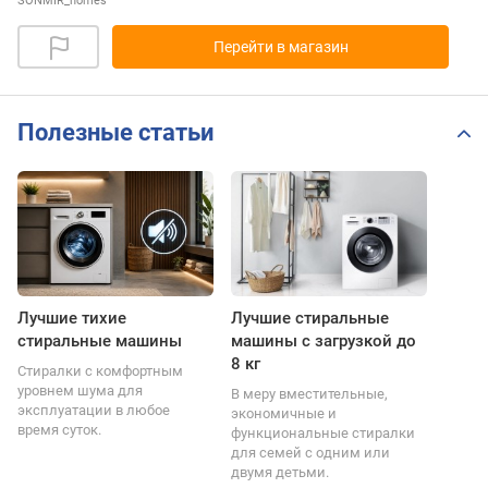
SONMIR_homes
Перейти в магазин
Полезные статьи
Лучшие тихие
Лучшие стиральные
стиральные машины
машины с загрузкой до
8 кг
Стиралки с комфортным
уровнем шума для
В меру вместительные,
эксплуатации в любое
экономичные и
время суток.
функциональные стиралки
для семей с одним или
двумя детьми.