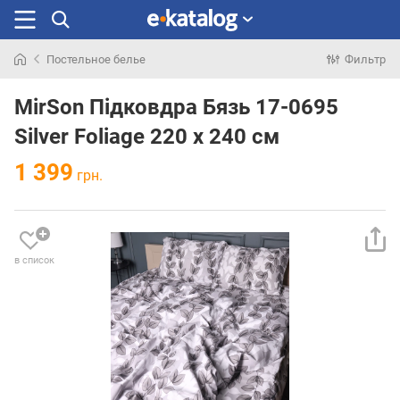
Постельное белье
Фильтр
Искали
раньше
MirSon Підковдра Бязь 17-0695
Silver Foliage 220 x 240 см
1 399
грн.
в список