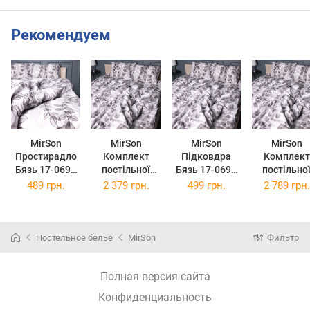
Рекомендуем
MirSon
MirSon
MirSon
MirSon
Простирадло
Комплект
Підковдра
Комплект
Бязь 17-0695
постільної
Бязь 17-0695
постільно
Silver Foliage
білизни Бязь
Silver Foliage
білизни Бязь
489 грн.
2 379 грн.
499 грн.
2 789 грн.
150 х 220 см
17-0695 Silver
110 x 140 см
17-0695 Silv
Foliage 2 x 143
Foliage 2 x 
x 210 см
x 220 см
Постельное белье
MirSon
Фильтр
Полная версия сайта
Конфиденциальность