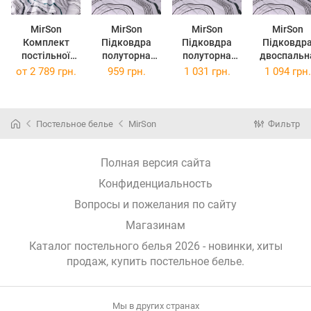
MirSon
MirSon
MirSon
MirSon
Комплект
Підковдра
Підковдра
Підковдр
постільної
полуторна
полуторна
двоспальн
білизни
143x210 см 17-
євро 160x220
175x210 см 
от
2 789 грн.
959 грн.
1 031 грн.
1 094 грн.
Сімейний 2 x
0696 River
см 17-0696
0696 River
160 x 220 см
Streams
River Streams
Streams
17-0696 River
Ranforce Elite
Ranforce Elite
Ranforce Eli
Streams Бязь
Постельное белье
MirSon
Фильтр
Полная версия сайта
Конфиденциальность
Вопросы и пожелания по сайту
Магазинам
Каталог постельного белья 2026 - новинки, хиты
продаж,
купить постельное белье
.
Мы в других странах