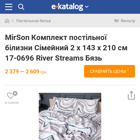
Постельное белье
Фильтр
Искали
раньше
MirSon Комплект постільної
білизни Сімейний 2 x 143 x 210 см
17-0696 River Streams Бязь
2
2 379 — 2 609
СРАВНИТЬ ЦЕНЫ
грн.
в список