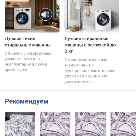
Лучшие тихие
Лучшие стиральные
стиральные машины
машины с загрузкой до
8 кг
Стиралки с комфортным
уровнем шума для
В меру вместительные,
эксплуатации в любое
экономичные и
время суток.
функциональные стиралки
для семей с одним или
двумя детьми.
Рекомендуем