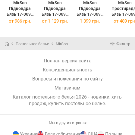
MirSon
MirSon
MirSon
MirSon
Підковдра
Підковдра
Підковдра
Простирад
Бязь 17-0693
Бязь 17-0693
Бязь 17-0693
Бязь 17-06
Marbe Black
Marbe Black
Marbe Black
Marbe Blac
от
986 грн.
от
1 129 грн.
1 399 грн.
от
489 грн
Blocks 175 x
Blocks 200 x
Blocks 220 x
Blocks 150 
210 см
220 см
240 см
220 см
Постельное белье
MirSon
Фильтр
Полная версия сайта
Конфиденциальность
Вопросы и пожелания по сайту
Магазинам
Каталог постельного белья 2026 - новинки, хиты
продаж,
купить постельное белье
.
Мы в других странах
Украина
Великобритания
США
Польша