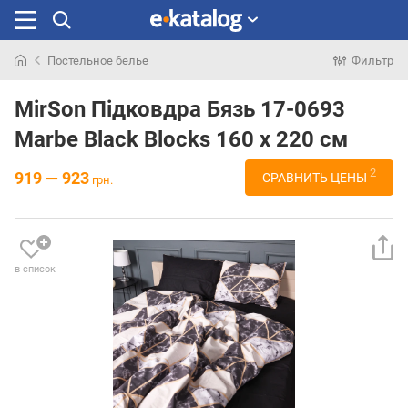
Постельное белье
Фильтр
Искали
раньше
MirSon Підковдра Бязь 17-0693
Marbe Black Blocks 160 x 220 см
2
919 — 923
СРАВНИТЬ ЦЕНЫ
грн.
в список