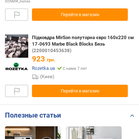
SONMIR_homes
Перейти в магазин
Підковдра MirSon полуторна євро 160x220 см
17-0693 Marbe Black Blocks Бязь
(2200010453638)
923
грн.
Rozetka.ua
С нами 7 лет
(Киев)
Перейти в магазин
Полезные статьи