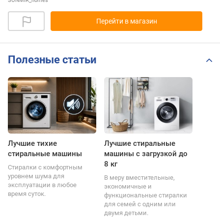
SONMIR_homes
Перейти в магазин
Полезные статьи
Лучшие тихие
Лучшие стиральные
стиральные машины
машины с загрузкой до
8 кг
Стиралки с комфортным
уровнем шума для
В меру вместительные,
эксплуатации в любое
экономичные и
время суток.
функциональные стиралки
для семей с одним или
двумя детьми.