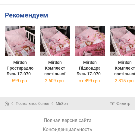
Рекомендуем
MirSon
MirSon
MirSon
MirSon
Простирадло
Комплект
Підковдра
Комплект
Бязь 17-0701
постільної
Бязь 17-0701
постільно
Princess Sofia
білизни
Princess Sofia
білизни
699 грн.
2 609 грн.
от
499 грн.
2 815 грн.
220 х 240 см
Сімейний 17-
110 x 140 см
Сімейний 1
0701 Princess
0701 Prince
Sofia
Sofia
2x143x210 см
2x160x220 
Постельное белье
MirSon
Фильтр
Бязь
Бязь
Полная версия сайта
Конфиденциальность