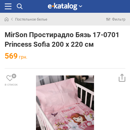
Постельное белье
Фильтр
Искали
раньше
MirSon Простирадло Бязь 17-0701
Princess Sofia 200 х 220 см
569
грн.
в список