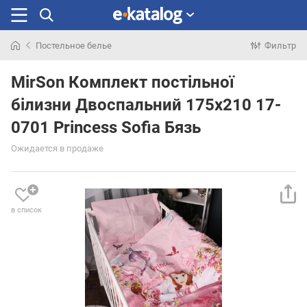
Постельное белье
Фильтр
Искали
раньше
MirSon Комплект постільної
білизни Двоспальний 175х210 17-
0701 Princess Sofia Бязь
Ожидается в продаже
в список