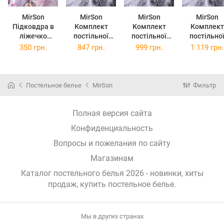
MirSon
MirSon
MirSon
MirSon
Підковдра в
Комплект
Комплект
Комплект
ліжечко
постільної
постільної
постільно
дитяча
білизни Бязь
білизни Бязь
білизни Бя
350 грн.
847 грн.
999 грн.
1 119 грн.
110x140 см 17-
17-0727
17-0727
17-0727
0726 Peony
Shadow Bloom
Shadow Bloom
Shadow Blo
Whisper Бязь
Полутор.
Двуспал.
Євро
Постельное белье
MirSon
Фильтр
Полная версия сайта
Конфиденциальность
Вопросы и пожелания по сайту
Магазинам
Каталог постельного белья 2026 - новинки, хиты
продаж,
купить постельное белье
.
Мы в других странах