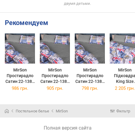
двумя детьми.
Рекомендуем
MirSon
MirSon
MirSon
MirSon
Простирадло
Простирадло
Простирадло
Підковдр
Сатин 22-1382
Сатин 22-1382
Сатин 22-1382
King Size
English Style
English Style
English Style
220x240 см 
986 грн.
905 грн.
798 грн.
2 205 грн.
220x240 см
200x220 см
180x220 см
1382 Engli
Style сати
Постельное белье
MirSon
Фильтр
Полная версия сайта