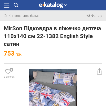
Постельное белье
Фильтр
Искали
раньше
MirSon Підковдра в ліжечко дитяча
110x140 см 22-1382 English Style
сатин
753
грн.
в список