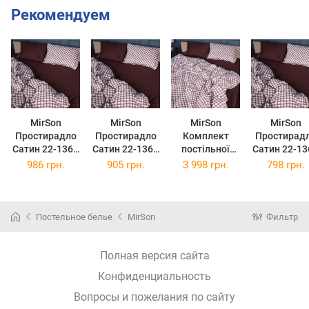
Рекомендуем
MirSon
MirSon
MirSon
MirSon
Простирадло
Простирадло
Комплект
Простирад
Сатин 22-1369
Сатин 22-1369
постільної
Сатин 22-13
Classic
Classic
білизни
Classic
986 грн.
905 грн.
3 998 грн.
798 грн.
Checkers
Checkers
Сімейний 2 х
Checkers
220x240 см
200x220 см
160 х 220 см
180x220 с
22-1369
Classic
Постельное белье
MirSon
Фильтр
Checkers
Сатин
Полная версия сайта
Конфиденциальность
Вопросы и пожелания по сайту