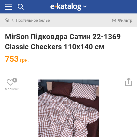
Постельное белье
Фильтр
Искали
раньше
MirSon Підковдра Сатин 22-1369
Classic Checkers 110х140 см
753
грн.
в список