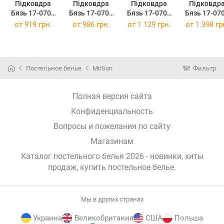
Підковдра
Підковдра
Підковдра
Підковдр
Бязь 17-0703
Бязь 17-0703
Бязь 17-0703
Бязь 17-07
Hello Minnie
Hello Minnie
Hello Minnie
Hello Minni
от
919 грн.
от
986 грн.
от
1 129 грн.
от
1 398 гр
160 x 220 см
175 x 210 см
200 x 220 см
220 x 240 
Постельное белье
MirSon
Фильтр
Полная версия сайта
Конфиденциальность
Вопросы и пожелания по сайту
Магазинам
Каталог постельного белья 2026 - новинки, хиты
продаж,
купить постельное белье
.
Мы в других странах
Украина
Великобритания
США
Польша