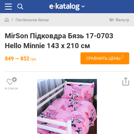
Постельное белье
Фильтр
Искали
раньше
MirSon Підковдра Бязь 17-0703
Hello Minnie 143 x 210 см
2
849 — 852
СРАВНИТЬ ЦЕНЫ
грн.
в список