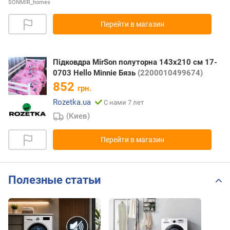
SONMIR_homes
Перейти в магазин
Підковдра MirSon полуторна 143x210 см 17-
0703 Hello Minnie Бязь
(2200010499674)
852
грн.
Rozetka.ua
С нами 7 лет
(Киев)
Перейти в магазин
Полезные статьи