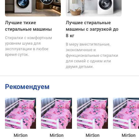
Лучшие тихие
Лучшие стиральные
стиральные машины
машины с загрузкой до
8 кг
Стиралки с комфортным
уровнем шума для
В меру вместительные,
эксплуатации в любое
экономичные и
время суток.
функциональные стиралки
для семей с одним или
двумя детьми.
Рекомендуем
MirSon
MirSon
MirSon
MirSon