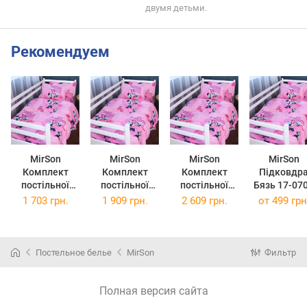
двумя детьми.
Рекомендуем
MirSon
MirSon
MirSon
MirSon
Комплект
Комплект
Комплект
Підковдр
постільної
постільної
постільної
Бязь 17-07
білизни
білизни Євро
білизни
Hello Minni
1 703 грн.
1 909 грн.
2 609 грн.
от
499 грн
Двоспальний
200х220 см 17-
Сімейний 2 x
110 x 140 
175х210 см 17-
0703 Hello
143 x 210 см
0703 Hello
Minnie Бязь
17-0703 Hello
Minnie Бязь
Minnie Бязь
Постельное белье
MirSon
Фильтр
Полная версия сайта