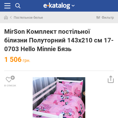
Постельное белье
Фильтр
Искали
раньше
MirSon Комплект постільної
білизни Полуторний 143х210 см 17-
0703 Hello Minnie Бязь
1 506
грн.
в список