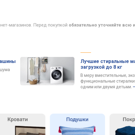
рнет-магазинов. Перед покупкой
обязательно уточняйте всю
машины
Лучшие стиральные м
загрузкой до 8 кг
 шума
В меру вместительные, эк
функциональные стиралки 
одним или двумя детьми.