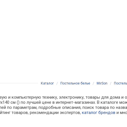
Каталог
/
Постельное белье
/
MirSon
/
Постель
вую и компьютерную технику, электронику, товары для дома и о
0х140 см () по лучшей цене в интернет-магазинах. В каталоге
лей по параметрам, подробные описания, поиск товара по назв
ейтинг товаров, рекомендации экспертов,
каталог брендов
и мно