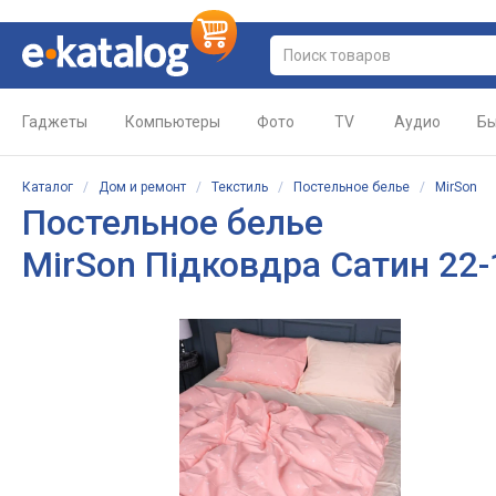
Гаджеты
Компьютеры
Фото
TV
Аудио
Бы
Каталог
/
Дом и ремонт
/
Текстиль
/
Постельное белье
/
MirSon
Постельное белье
MirSon Підковдра Сатин 22-