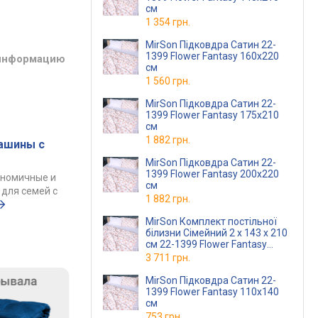
см
1 354 грн.
MirSon Підковдра Сатин 22-
1399 Flower Fantasy 160х220
 информацию
см
1 560 грн.
MirSon Підковдра Сатин 22-
1399 Flower Fantasy 175х210
см
1 882 грн.
ашины с
MirSon Підковдра Сатин 22-
1399 Flower Fantasy 200х220
ономичные и
см
для семей с
1 882 грн.
MirSon Комплект постільної
білизни Сімейний 2 х 143 х 210
см 22-1399 Flower Fantasy
Сатин
3 711 грн.
MirSon Підковдра Сатин 22-
1399 Flower Fantasy 110х140
см
753 грн.