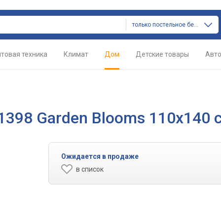
только постельное белье
товая техника
Климат
Дом
Детские товары
Авт
1398 Garden Blooms 110х140 
Ожидается в продаже
в список