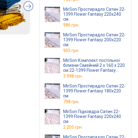
MirSon Простирадло Сатин 22-
1399 Flower Fantasy 220x240
см
986 грн.
MirSon Простирадло Сатин 22-
1399 Flower Fantasy 200x220
см
905 грн.
MirSon Комплект постільної
білизни Сімейний 2 х 160 х 220
см 22-1399 Flower Fantasy
Сатин
3 998 грн.
MirSon Простирадло Сатин 22-
1399 Flower Fantasy 180x220
см
798 грн.
MirSon Підковдра Сатин 22-
1399 Flower Fantasy 220х240
см
2 205 грн.
MirSon Простирадло Сатин 22-