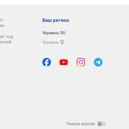
Ваш регион
е?
er.
Украина
,
RU
ии" под
ретной
Украина
Тёмная версия