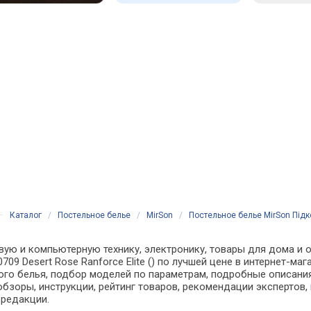
Каталог
/
Постельное белье
/
MirSon
/
Постельное белье MirSon Підко
вую и компьютерную технику, электронику, товары для дома и о
709 Desert Rose Ranforce Elite () по лучшей цене в интернет-м
о белья, подбор моделей по параметрам, подробные описания,
обзоры, инструкции, рейтинг товаров, рекомендации экспертов,
 редакции.