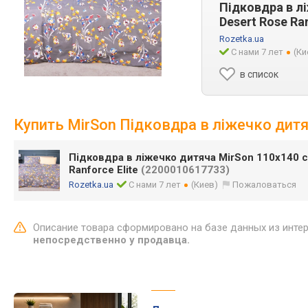
Підковдра в л
Desert Rose Ra
Rozetka.ua
С нами 7 лет
(Ки
в список
Купить MirSon Підковдра в ліжечко дитя
Підковдра в ліжечко дитяча MirSon 110x140 с
Ranforce Elite
(2200010617733)
Rozetka.ua
С нами 7 лет
(Киев)
Пожаловаться
Описание товара сформировано на базе данных из инте
непосредственно у продавца.