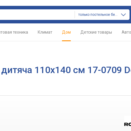
только постельное белье
товая техника
Климат
Дом
Детские товары
Авт
 дитяча 110x140 см 17-0709 D