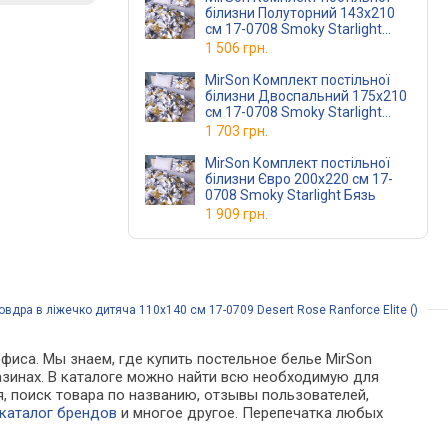
білизни Полуторний 143х210
см 17-0708 Smoky Starlight
Бязь
1 506 грн.
MirSon Комплект постільної
білизни Двоспальний 175х210
см 17-0708 Smoky Starlight
Бязь
1 703 грн.
MirSon Комплект постільної
білизни Євро 200х220 см 17-
0708 Smoky Starlight Бязь
1 909 грн.
вдра в ліжечко дитяча 110x140 см 17-0709 Desert Rose Ranforce Elite ()
фиса. Мы знаем, где купить постельное белье MirSon
агазинах. В каталоге можно найти всю необходимую для
 поиск товара по названию, отзывы пользователей,
каталог брендов
и многое другое. Перепечатка любых