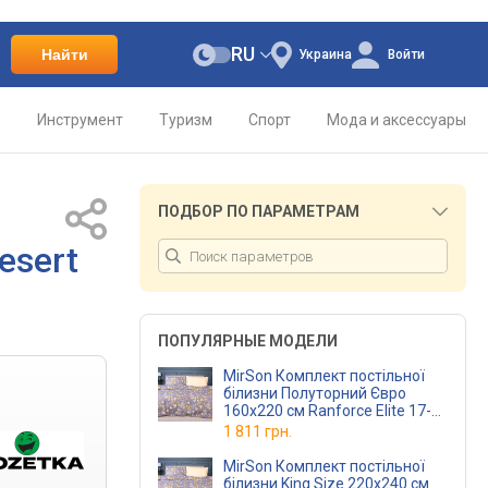
RU
Найти
Украина
Войти
о
Инструмент
Туризм
Спорт
Мода и аксессуары
ПОДБОР ПО ПАРАМЕТРАМ
esert
ПОПУЛЯРНЫЕ МОДЕЛИ
MirSon Комплект постільної
білизни Полуторний Євро
160х220 см Ranforce Elite 17-
0709 Desert Rose
1 811 грн.
MirSon Комплект постільної
білизни King Size 220х240 см