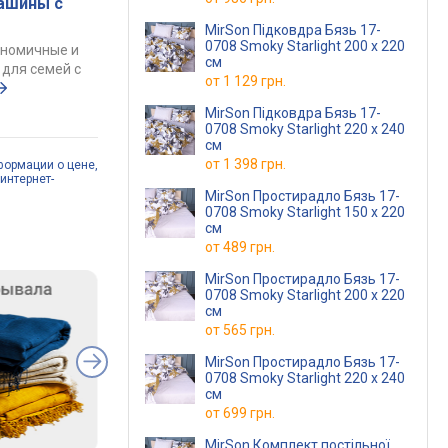
ашины с
MirSon Підковдра Бязь 17-
0708 Smoky Starlight 200 x 220
ономичные и
см
для семей с
от
1 129 грн.
MirSon Підковдра Бязь 17-
0708 Smoky Starlight 220 x 240
см
от
1 398 грн.
формации о цене,
интернет-
MirSon Простирадло Бязь 17-
0708 Smoky Starlight 150 х 220
см
от
489 грн.
MirSon Простирадло Бязь 17-
0708 Smoky Starlight 200 х 220
см
от
565 грн.
MirSon Простирадло Бязь 17-
0708 Smoky Starlight 220 х 240
см
от
699 грн.
MirSon Комплект постільної