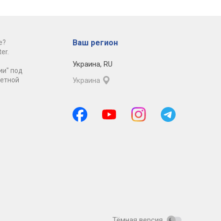
Ваш регион
е?
er.
Украина
,
RU
ии" под
ретной
Украина
Тёмная версия