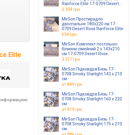
Ranforce Elite 17-0709 Desert
Rose
2 304 грн.
MirSon Простирадло
двоспальне 180x220 см 17-
0709 Desert Rose Ranforce Elite
654 грн.
MirSon Комплект постільної
білизни сімейний 2 x 143x210
e Elite
см 17-0709 Desert Rose
Ranforce Elite
3 317 грн.
MirSon Підковдра Бязь 17-
0708 Smoky Starlight 143 x 210
см
от
849 грн.
MirSon Підковдра Бязь 17-
0708 Smoky Starlight 160 x 220
 информацию
см
от
919 грн.
MirSon Підковдра Бязь 17-
0708 Smoky Starlight 175 x 210
см
от
986 грн.