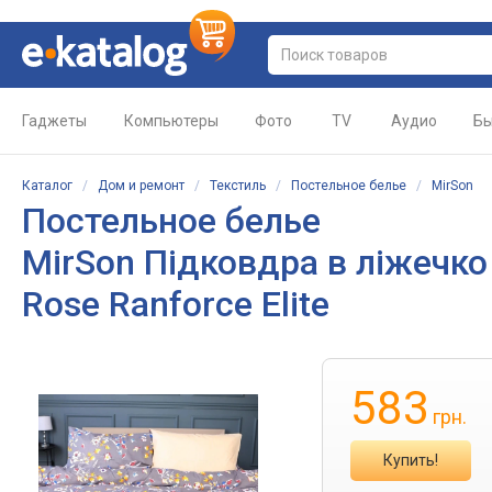
Гаджеты
Компьютеры
Фото
TV
Аудио
Бы
Каталог
/
Дом и ремонт
/
Текстиль
/
Постельное белье
/
MirSon
Постельное белье
MirSon Підковдра в ліжечко
Rose Ranforce Elite
583
грн.
Купить!