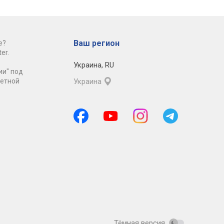
Ваш регион
е?
er.
Украина
,
RU
ии" под
ретной
Украина
Тёмная версия