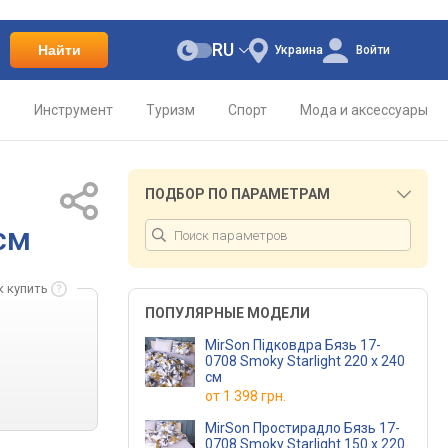
RU
Найти
Украина
Войти
о
Инструмент
Туризм
Спорт
Мода и аксессуары
ПОДБОР ПО ПАРАМЕТРАМ
см
к купить
ПОПУЛЯРНЫЕ МОДЕЛИ
MirSon Підковдра Бязь 17-
0708 Smoky Starlight 220 x 240
см
от
1 398 грн.
MirSon Простирадло Бязь 17-
0708 Smoky Starlight 150 х 220