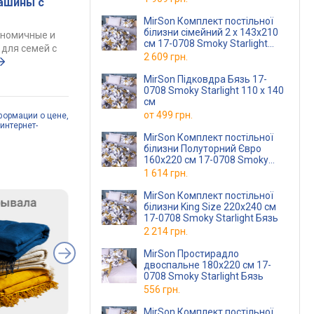
ашины с
MirSon Комплект постільної
білизни сімейний 2 x 143x210
ономичные и
см 17-0708 Smoky Starlight
для семей с
Бязь
2 609 грн.
MirSon Підковдра Бязь 17-
0708 Smoky Starlight 110 x 140
см
от
499 грн.
формации о цене,
интернет-
MirSon Комплект постільної
білизни Полуторний Євро
160х220 см 17-0708 Smoky
Starlight Бязь
1 614 грн.
MirSon Комплект постільної
білизни King Size 220х240 см
17-0708 Smoky Starlight Бязь
2 214 грн.
MirSon Простирадло
двоспальне 180x220 см 17-
0708 Smoky Starlight Бязь
556 грн.
MirSon Комплект постільної