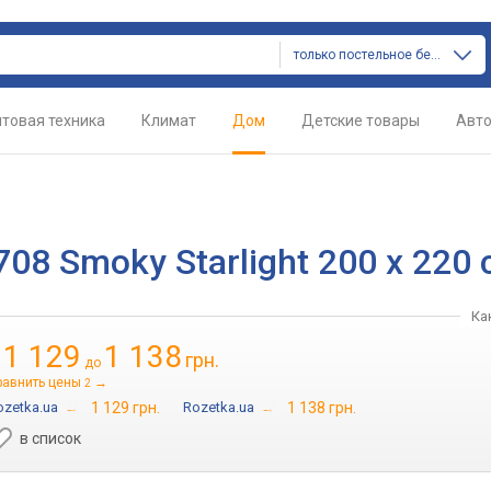
только постельное белье
товая техника
Климат
Дом
Детские товары
Авт
08 Smoky Starlight 200 x 220 
Ка
1 129
1 138
грн.
т
до
равнить цены
→
2
ozetka.ua
→
1 129 грн.
Rozetka.ua
→
1 138 грн.
в список