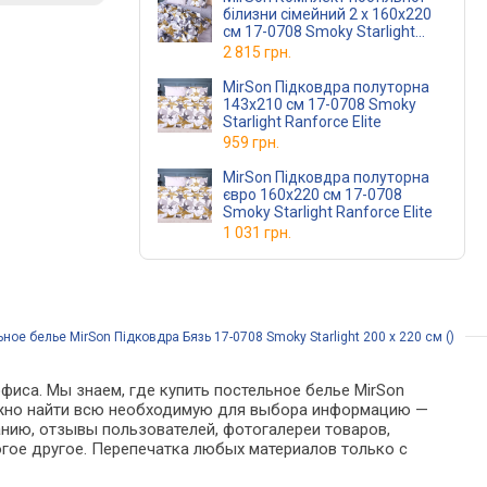
білизни сімейний 2 x 160x220
см 17-0708 Smoky Starlight
Бязь
2 815 грн.
MirSon Підковдра полуторна
143x210 см 17-0708 Smoky
Starlight Ranforce Elite
959 грн.
MirSon Підковдра полуторна
євро 160x220 см 17-0708
Smoky Starlight Ranforce Elite
1 031 грн.
ное белье MirSon Підковдра Бязь 17-0708 Smoky Starlight 200 x 220 см ()
фиса. Мы знаем, где купить постельное белье MirSon
е можно найти всю необходимую для выбора информацию —
анию, отзывы пользователей, фотогалереи товаров,
гое другое. Перепечатка любых материалов только с