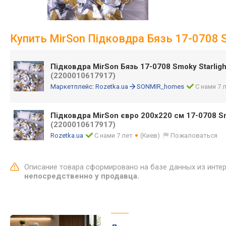
Купить MirSon Підковдра Бязь 17-0708 Sm
Підковдра MirSon Бязь 17-0708 Smoky Starligh
(2200010617917)
Маркетплейс:
Rozetka.ua
SONMIR_homes
С нами 7 
Підковдра MirSon євро 200x220 см 17-0708 Sm
(2200010617917)
Rozetka.ua
С нами 7 лет
(Киев)
Пожаловаться
Описание товара сформировано на базе данных из инте
непосредственно у продавца.