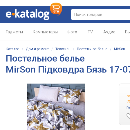
Гаджеты
Компьютеры
Фото
TV
Аудио
Бы
Каталог
/
Дом и ремонт
/
Текстиль
/
Постельное белье
/
MirSon
Постельное белье
MirSon Підковдра Бязь 17-07
о
С
R