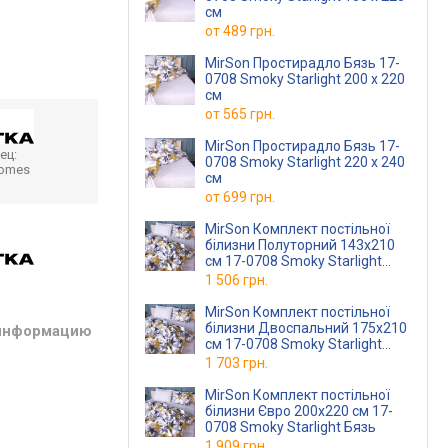
см
от
489 грн.
MirSon Простирадло Бязь 17-
0708 Smoky Starlight 200 х 220
см
от
565 грн.
MirSon Простирадло Бязь 17-
ец:
0708 Smoky Starlight 220 х 240
homes
см
от
699 грн.
MirSon Комплект постільної
білизни Полуторний 143х210
см 17-0708 Smoky Starlight
Бязь
1 506 грн.
MirSon Комплект постільної
білизни Двоспальний 175х210
 информацию
см 17-0708 Smoky Starlight
Бязь
1 703 грн.
MirSon Комплект постільної
білизни Євро 200х220 см 17-
0708 Smoky Starlight Бязь
1 909 грн.