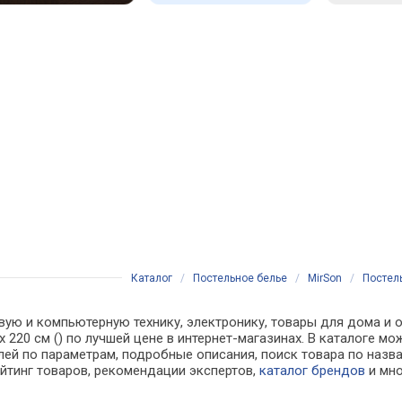
Каталог
/
Постельное белье
/
MirSon
/
Постель
вую и компьютерную технику, электронику, товары для дома и о
0 x 220 см () по лучшей цене в интернет-магазинах. В каталог
лей по параметрам, подробные описания, поиск товара по назв
ейтинг товаров, рекомендации экспертов,
каталог брендов
и мно