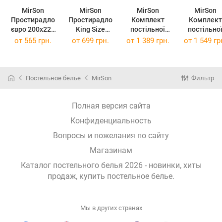
MirSon
MirSon
MirSon
MirSon
Простирадло
Простирадло
Комплект
Комплект
євро 200x220
King Size
постільної
постільно
см 17-0706
220x240 см 17-
білизни
білизни
от
565 грн.
от
699 грн.
от
1 389 грн.
от
1 549 гр
Silver Petals
0706 Silver
Полуторний
Двоспальн
Бязь
Petals Бязь
143х210 см 17-
175х210 см 
0706 Silver
0706 Silve
Petals Бязь
Petals Бяз
Постельное белье
MirSon
Фильтр
Полная версия сайта
Конфиденциальность
Вопросы и пожелания по сайту
Магазинам
Каталог постельного белья 2026 - новинки, хиты
продаж,
купить постельное белье
.
Мы в других странах