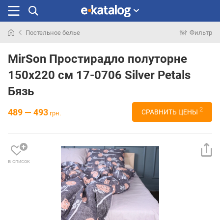
Постельное белье
Фильтр
Искали
раньше
MirSon Простирадло полуторне
150x220 см 17-0706 Silver Petals
Бязь
2
489 — 493
СРАВНИТЬ ЦЕНЫ
грн.
в список