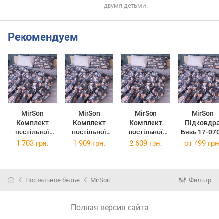
двумя детьми.
Рекомендуем
MirSon
MirSon
MirSon
MirSon
Комплект
Комплект
Комплект
Підковдр
постільної
постільної
постільної
Бязь 17-07
білизни
білизни Євро
білизни
Silver Petal
1 703 грн.
1 909 грн.
2 609 грн.
от
499 грн
Двоспальний
200х220 см 17-
сімейний 2 x
110 x 140 
175х210 см 17-
0706 Silver
143x210 см 17-
0706 Silver
Petals Бязь
0706 Silver
Petals Бязь
Petals Бязь
Постельное белье
MirSon
Фильтр
Полная версия сайта