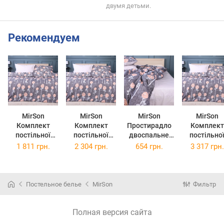
двумя детьми.
Рекомендуем
MirSon
MirSon
MirSon
MirSon
Комплект
Комплект
Простирадло
Комплект
постільної
постільної
двоспальне
постільно
білизни
білизни King
180x220 см 17-
білизни
1 811 грн.
2 304 грн.
654 грн.
3 317 грн.
Полуторний
Size 220х240
0706 Silver
сімейний 2
Євро 160х220
см Ranforce
Petals
143x210 см 
см Ranforce
Elite 17-0706
Ranforce Elite
0706 Silve
Elite 17-0706
Silver Petals
Petals
Постельное белье
MirSon
Фильтр
Silver Petals
Ranforce Eli
Полная версия сайта