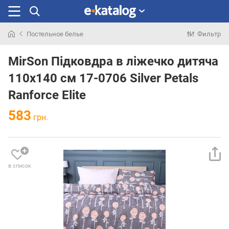
Постельное белье
Фильтр
Искали
раньше
MirSon Підковдра в ліжечко дитяча
110x140 см 17-0706 Silver Petals
Ranforce Elite
583
грн.
в список