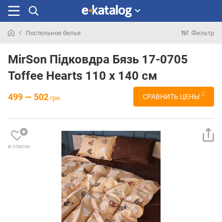
Постельное белье
Фильтр
Искали
раньше
MirSon Підковдра Бязь 17-0705
Toffee Hearts 110 x 140 см
2
499 — 502
СРАВНИТЬ ЦЕНЫ
грн.
в список