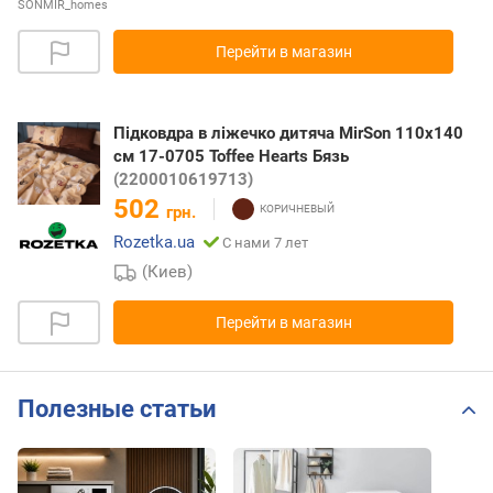
SONMIR_homes
Перейти в магазин
Підковдра в ліжечко дитяча MirSon 110x140
см 17-0705 Toffee Hearts Бязь
(2200010619713)
502
грн.
Rozetka.ua
С нами 7 лет
(Киев)
Перейти в магазин
Полезные статьи