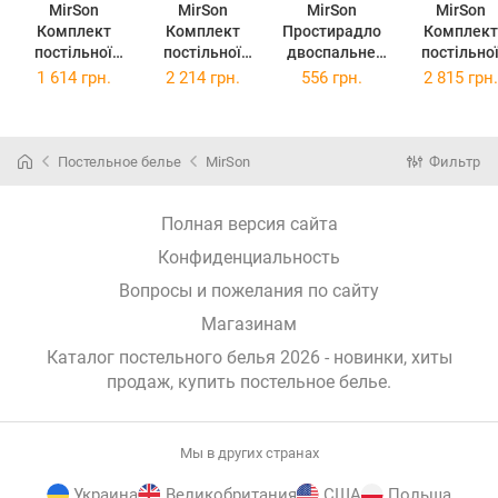
MirSon
MirSon
MirSon
MirSon
Комплект
Комплект
Простирадло
Комплект
постільної
постільної
двоспальне
постільно
білизни
білизни King
180x220 см 17-
білизни
1 614 грн.
2 214 грн.
556 грн.
2 815 грн.
Полуторний
Size 220х240
0705 Toffee
сімейний 2
Євро 160х220
см 17-0705
Hearts Бязь
160x220 см 
см 17-0705
Toffee Hearts
0705 Toffe
Toffee Hearts
Бязь
Hearts Бяз
Постельное белье
MirSon
Фильтр
Бязь
Полная версия сайта
Конфиденциальность
Вопросы и пожелания по сайту
Магазинам
Каталог постельного белья 2026 - новинки, хиты
продаж,
купить постельное белье
.
Мы в других странах
Украина
Великобритания
США
Польша