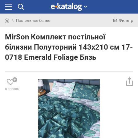
Постельное белье
Фильтр
Искали
раньше
MirSon Комплект постільної
білизни Полуторний 143х210 см 17-
0718 Emerald Foliage Бязь
в список