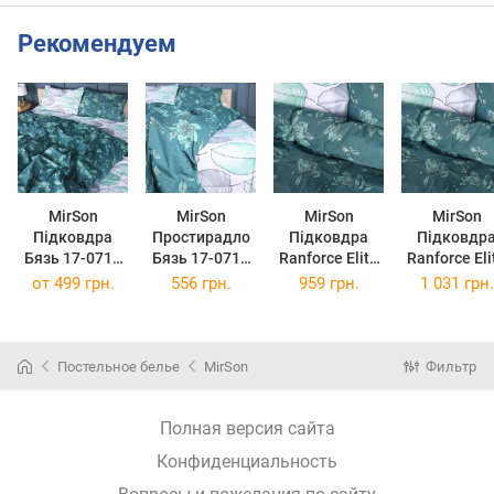
Рекомендуем
MirSon
MirSon
MirSon
MirSon
Підковдра
Простирадло
Підковдра
Підковдр
Бязь 17-0718
Бязь 17-0718
Ranforce Elite
Ranforce Eli
Emerald
Emerald
17-0718
17-0718
от
499 грн.
556 грн.
959 грн.
1 031 грн.
Foliage
Foliage
Emerald
Emerald
110х140 см
180x220 см
Foliage
Foliage
143х210 см
160х220 с
Постельное белье
MirSon
Фильтр
Полная версия сайта
Конфиденциальность