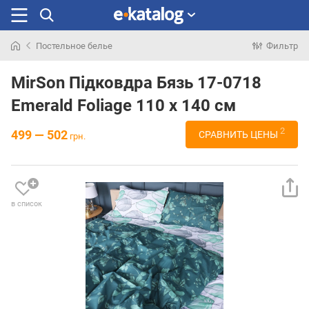
Постельное белье
Фильтр
Искали
раньше
MirSon Підковдра Бязь 17-0718
Emerald Foliage 110 x 140 см
2
499 — 502
СРАВНИТЬ ЦЕНЫ
грн.
в список