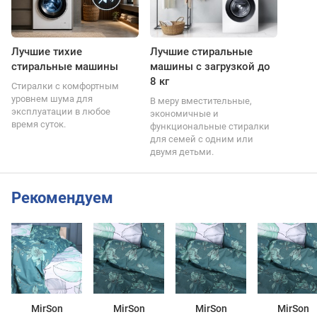
Лучшие тихие
Лучшие стиральные
стиральные машины
машины с загрузкой до
8 кг
Стиралки с комфортным
уровнем шума для
В меру вместительные,
эксплуатации в любое
экономичные и
время суток.
функциональные стиралки
для семей с одним или
двумя детьми.
Рекомендуем
MirSon
MirSon
MirSon
MirSon