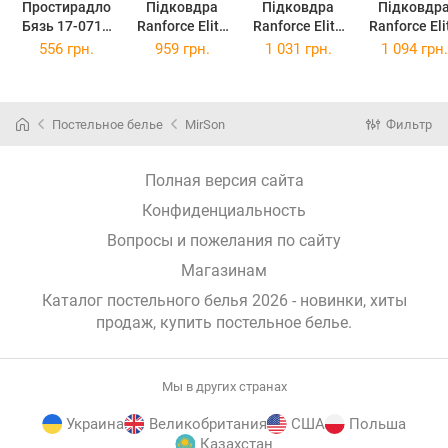
Простирадло
Підковдра
Підковдра
Підковдр
Бязь 17-0718
Ranforce Elite
Ranforce Elite
Ranforce Eli
Emerald
17-0718
17-0718
17-0718
556 грн.
959 грн.
1 031 грн.
1 094 грн.
Foliage
Emerald
Emerald
Emerald
180x220 см
Foliage
Foliage
Foliage
143х210 см
160х220 см
175х210 с
Постельное белье
MirSon
Фильтр
Полная версия сайта
Конфиденциальность
Вопросы и пожелания по сайту
Магазинам
Каталог постельного белья 2026 - новинки, хиты
продаж,
купить постельное белье
.
Мы в других странах
Украина
Великобритания
США
Польша
Казахстан