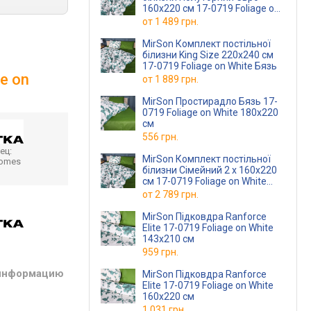
160х220 см 17-0719 Foliage on
White Бязь
от
1 489 грн.
MirSon Комплект постільної
білизни King Size 220х240 см
17-0719 Foliage on White Бязь
e on
от
1 889 грн.
MirSon Простирадло Бязь 17-
0719 Foliage on White 180x220
см
556 грн.
ец:
MirSon Комплект постільної
homes
білизни Сімейний 2 х 160x220
см 17-0719 Foliage on White
Бязь
от
2 789 грн.
MirSon Підковдра Ranforce
Elite 17-0719 Foliage on White
143х210 см
959 грн.
 информацию
MirSon Підковдра Ranforce
Elite 17-0719 Foliage on White
160х220 см
1 031 грн.