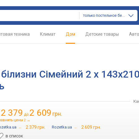
только постельное белье
товая техника
Климат
Дом
Детские товары
Авт
 білизни Сімейний 2 х 143x21
ь
Ка
2 379
2 609
грн.
т
до
равнить цены
→
2
ozetka.ua
→
2 379 грн.
Rozetka.ua
→
2 609 грн.
в список