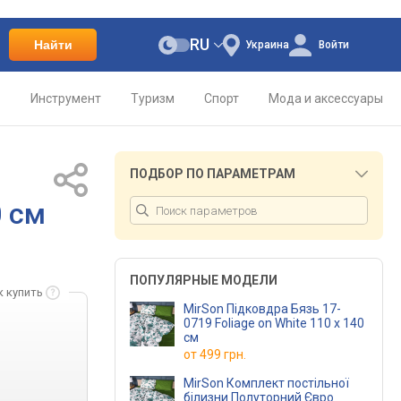
RU
Найти
Украина
Войти
о
Инструмент
Туризм
Спорт
Мода и аксессуары
ПОДБОР ПО ПАРАМЕТРАМ
0 см
ПОПУЛЯРНЫЕ МОДЕЛИ
к купить
MirSon Підковдра Бязь 17-
0719 Foliage on White 110 x 140
см
от
499 грн.
MirSon Комплект постільної
білизни Полуторний Євро