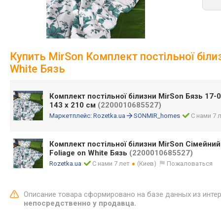
Купить MirSon Комплект постільної білиз
White Бязь
Комплект постільної білизни MirSon Бязь 17-07
143 x 210 см
(2200010685527)
Маркетплейс:
Rozetka.ua
SONMIR_homes
С нами 7 
Комплект постільної білизни MirSon Сімейний
Foliage on White Бязь
(2200010685527)
Rozetka.ua
С нами 7 лет
(Киев)
Пожаловаться
Описание товара сформировано на базе данных из инте
непосредственно у продавца.