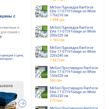
MirSon Підковдра Ranforce
Elite 17-0719 Foliage on White
175х210 см
ашины с
1 094 грн.
MirSon Підковдра Ranforce
ономичные и
Elite 17-0719 Foliage on White
для семей с
200х220 см
1 165 грн.
MirSon Підковдра Ranforce
Elite 17-0719 Foliage on White
220х240 см
формации о цене,
интернет-
1 667 грн.
MirSon Простирадло Ranforce
Elite 17-0719 Foliage on White
150х220 см
565 грн.
MirSon Простирадло Ranforce
Elite 17-0719 Foliage on White
200x220 см
672 грн.
MirSon Простирадло Ranforce