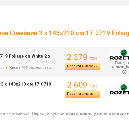
ни Сімейний 2 х 143x210 см 17-0719 Foliag
2 379
19 Foliage on White 2 x
грн.
Продав
Перейти в магазин
SONMIR_
лет
(Киев)
Пожаловаться
2 609
 2 х 143x210 см 17-0719
грн.
Перейти в магазин
рнет-магазинов. Перед покупкой
обязательно уточняйте всю