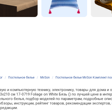
ог
/
Постельное белье
/
MirSon
/
Постельное белье MirSon Комплект пост
вую и компьютерную технику, электронику, товары для дома и о
43x210 см 17-0719 Foliage on White Бязь () по лучшей цене в и
ьного белья, подбор моделей по параметрам, подробные описа
обзоры, инструкции, рейтинг товаров, рекомендации экспертов,
 редакции.