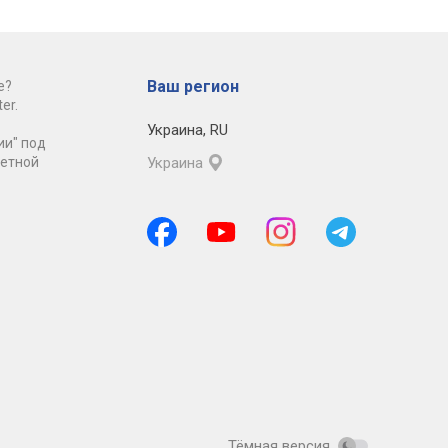
Ваш регион
е?
er.
Украина
,
RU
ии" под
ретной
Украина
Тёмная версия