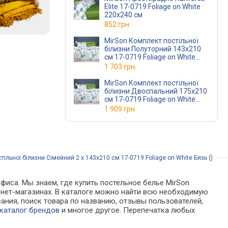
Elite 17-0719 Foliage on White
220x240 см
852 грн.
MirSon Комплект постільної
білизни Полуторний 143х210
см 17-0719 Foliage on White
Ranforce Elite
1 703 грн.
MirSon Комплект постільної
білизни Двоспальний 175х210
см 17-0719 Foliage on White
Ranforce Elite
1 909 грн.
ільної білизни Сімейний 2 х 143x210 см 17-0719 Foliage on White Бязь ()
фиса. Мы знаем, где купить постельное белье MirSon
нтернет-магазинах. В каталоге можно найти всю необходимую
ния, поиск товара по названию, отзывы пользователей,
каталог брендов
и многое другое. Перепечатка любых