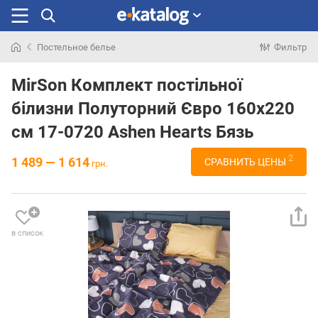
Постельное белье
Фильтр
Искали
раньше
MirSon Комплект постільної
білизни Полуторний Євро 160х220
см 17-0720 Ashen Hearts Бязь
2
1 489 — 1 614
СРАВНИТЬ ЦЕНЫ
грн.
в список