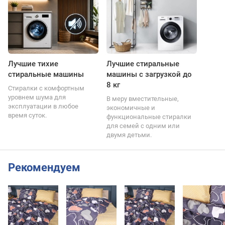
Лучшие тихие
Лучшие стиральные
стиральные машины
машины с загрузкой до
8 кг
Стиралки с комфортным
уровнем шума для
В меру вместительные,
эксплуатации в любое
экономичные и
время суток.
функциональные стиралки
для семей с одним или
двумя детьми.
Рекомендуем