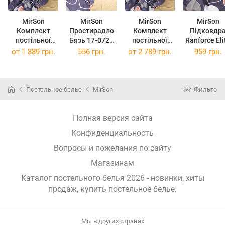
MirSon
MirSon
MirSon
MirSon
Комплект
Простирадло
Комплект
Підковдр
постільної
Бязь 17-0720
постільної
Ranforce Eli
білизни King
Ashen Hearts
білизни
17-0720 Ash
от
1 889 грн.
556 грн.
от
2 789 грн.
959 грн.
Size 220х240
180x220 см
Сімейний 2 х
Hearts
см 17-0720
160x220 см 17-
143х210 с
Ashen Hearts
0720 Ashen
Бязь
Hearts Бязь
Постельное белье
MirSon
Фильтр
Полная версия сайта
Конфиденциальность
Вопросы и пожелания по сайту
Магазинам
Каталог постельного белья 2026 - новинки, хиты
продаж,
купить постельное белье
.
Мы в других странах