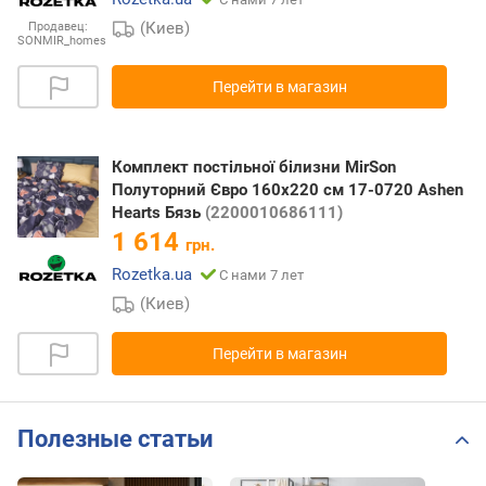
(Киев)
Продавец:
SONMIR_homes
Перейти в магазин
Комплект постільної білизни MirSon
Полуторний Євро 160х220 см 17-0720 Ashen
Hearts Бязь
(2200010686111)
1 614
грн.
Rozetka.ua
С нами 7 лет
(Киев)
Перейти в магазин
Полезные статьи