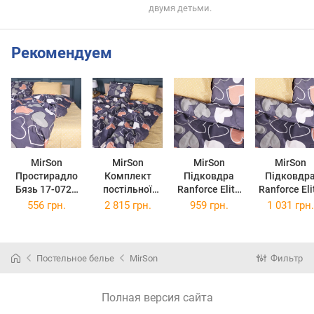
двумя детьми.
Рекомендуем
MirSon
MirSon
MirSon
MirSon
Простирадло
Комплект
Підковдра
Підковдр
Бязь 17-0720
постільної
Ranforce Elite
Ranforce Eli
Ashen Hearts
білизни
17-0720 Ashen
17-0720 Ash
556 грн.
2 815 грн.
959 грн.
1 031 грн.
180x220 см
Сімейний 2 х
Hearts
Hearts
160x220 см 17-
143х210 см
160х220 с
0720 Ashen
Hearts Бязь
Постельное белье
MirSon
Фильтр
Полная версия сайта