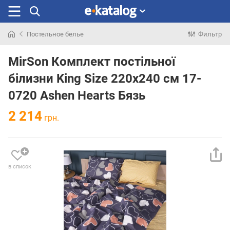
Постельное белье
Фильтр
Искали
раньше
MirSon Комплект постільної
білизни King Size 220х240 см 17-
0720 Ashen Hearts Бязь
2 214
грн.
в список