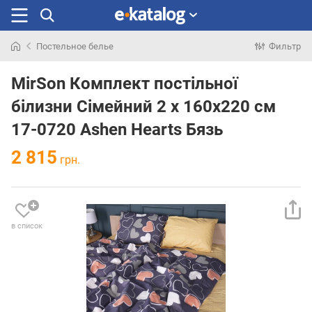
Постельное белье
Фильтр
Искали
раньше
MirSon Комплект постільної
білизни Сімейний 2 х 160x220 см
17-0720 Ashen Hearts Бязь
2 815
грн.
в список