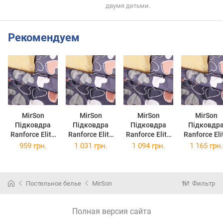
двумя детьми.
Рекомендуем
MirSon
MirSon
MirSon
MirSon
Підковдра
Підковдра
Підковдра
Підковдр
Ranforce Elite
Ranforce Elite
Ranforce Elite
Ranforce Eli
17-0720 Ashen
17-0720 Ashen
17-0720 Ashen
17-0720 Ash
959 грн.
1 031 грн.
1 094 грн.
1 165 грн.
Hearts
Hearts
Hearts
Hearts
143х210 см
160х220 см
175х210 см
200х220 с
Постельное белье
MirSon
Фильтр
Полная версия сайта