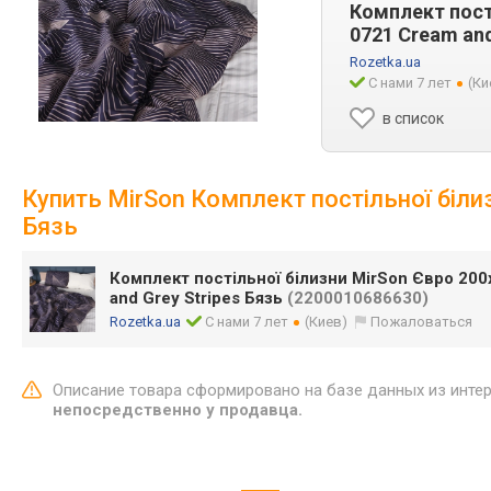
Комплект пост
0721 Cream and
Rozetka.ua
С нами 7 лет
(Ки
в список
Купить MirSon Комплект постільної біли
Бязь
Комплект постільної білизни MirSon Євро 20
and Grey Stripes Бязь
(2200010686630)
Rozetka.ua
С нами 7 лет
(Киев)
Пожаловаться
Описание товара сформировано на базе данных из инте
непосредственно у продавца.