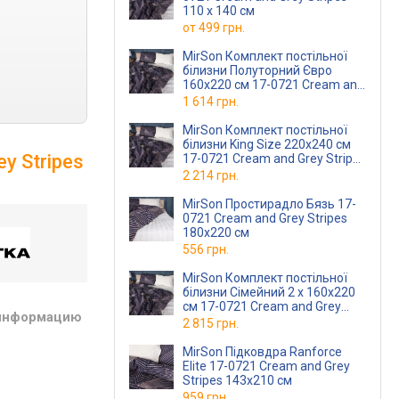
110 x 140 см
от
499 грн.
MirSon Комплект постільної
білизни Полуторний Євро
160х220 см 17-0721 Cream and
Grey Stripes Бязь
1 614 грн.
MirSon Комплект постільної
білизни King Size 220х240 см
y Stripes
17-0721 Cream and Grey Stripes
Бязь
2 214 грн.
MirSon Простирадло Бязь 17-
0721 Cream and Grey Stripes
180x220 см
556 грн.
MirSon Комплект постільної
білизни Сімейний 2 х 160x220
см 17-0721 Cream and Grey
 информацию
Stripes Бязь
2 815 грн.
MirSon Підковдра Ranforce
Elite 17-0721 Cream and Grey
Stripes 143х210 см
959 грн.