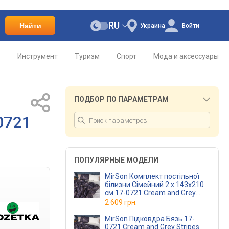
RU
Найти
Украина
Войти
о
Инструмент
Туризм
Спорт
Мода и аксессуары
ПОДБОР ПО ПАРАМЕТРАМ
0721
ПОПУЛЯРНЫЕ МОДЕЛИ
MirSon Комплект постільної
білизни Сімейний 2 х 143x210
см 17-0721 Cream and Grey
Stripes Бязь
2 609 грн.
MirSon Підковдра Бязь 17-
0721 Cream and Grey Stripes