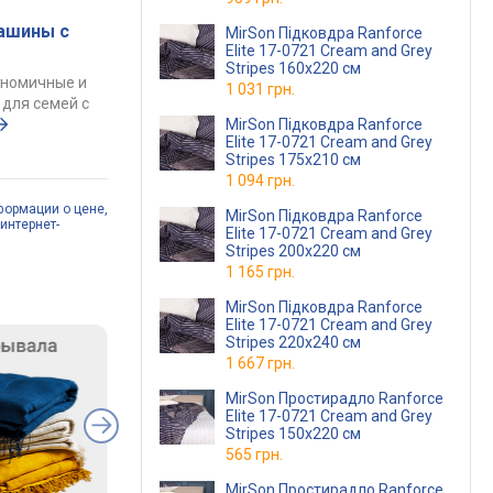
ашины с
MirSon Підковдра Ranforce
Elite 17-0721 Cream and Grey
Stripes 160х220 см
ономичные и
1 031 грн.
для семей с
MirSon Підковдра Ranforce
Elite 17-0721 Cream and Grey
Stripes 175х210 см
1 094 грн.
формации о цене,
MirSon Підковдра Ranforce
интернет-
Elite 17-0721 Cream and Grey
Stripes 200х220 см
1 165 грн.
MirSon Підковдра Ranforce
Elite 17-0721 Cream and Grey
Stripes 220х240 см
1 667 грн.
MirSon Простирадло Ranforce
Elite 17-0721 Cream and Grey
Stripes 150х220 см
565 грн.
MirSon Простирадло Ranforce