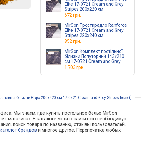
Elite 17-0721 Cream and Grey
Stripes 200x220 см
672 грн.
MirSon Простирадло Ranforce
Elite 17-0721 Cream and Grey
Stripes 220x240 см
852 грн.
MirSon Комплект постільної
білизни Полуторний 143х210
см 17-0721 Cream and Grey
Stripes Ranforce Elite
1 703 грн.
тільної білизни Євро 200х220 см 17-0721 Cream and Grey Stripes Бязь ()
фиса. Мы знаем, где купить постельное белье MirSon
тернет-магазинах. В каталоге можно найти всю необходимую
ния, поиск товара по названию, отзывы пользователей,
каталог брендов
и многое другое. Перепечатка любых