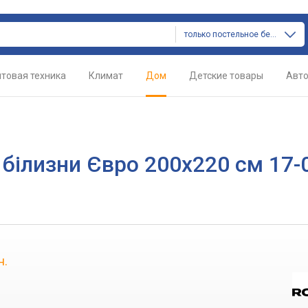
только постельное белье
товая техника
Климат
Дом
Детские товары
Авт
 білизни Євро 200х220 см 17-
н.