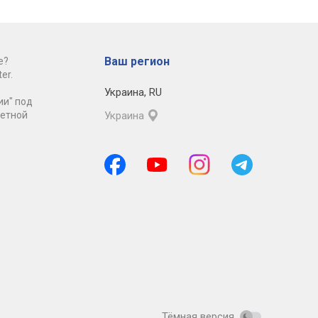
Ваш регион
е?
er.
Украина
,
RU
ии" под
ретной
Украина
Тёмная версия