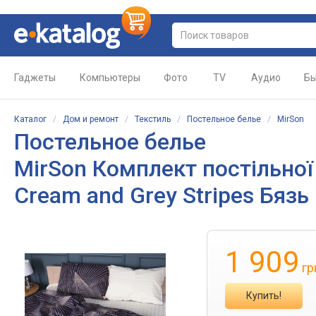
Гаджеты
Компьютеры
Фото
TV
Аудио
Бы
Каталог
/
Дом и ремонт
/
Текстиль
/
Постельное белье
/
MirSon
Постельное белье
MirSon Комплект постільної
Cream and Grey Stripes Бязь
1 909
гр
Купить!