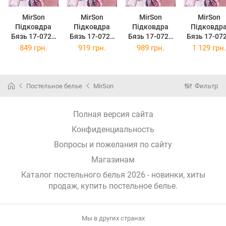
MirSon
MirSon
MirSon
MirSon
Підковдра
Підковдра
Підковдра
Підковдр
Бязь 17-0724
Бязь 17-0724
Бязь 17-0724
Бязь 17-07
Diamond
Diamond
Diamond
Diamond
849 грн.
919 грн.
989 грн.
1 129 грн.
Hearts 143 x
Hearts 160 x
Hearts 175 x
Hearts 200 
210 см
220 см
210 см
220 см
Постельное белье
MirSon
Фильтр
Полная версия сайта
Конфиденциальность
Вопросы и пожелания по сайту
Магазинам
Каталог постельного белья 2026 - новинки, хиты
продаж,
купить постельное белье
.
Мы в других странах