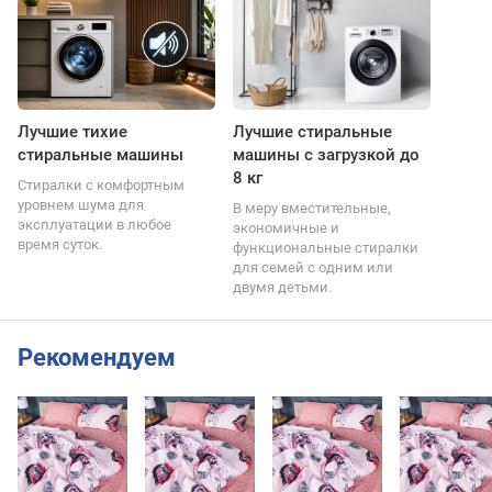
Лучшие тихие
Лучшие стиральные
стиральные машины
машины с загрузкой до
8 кг
Стиралки с комфортным
уровнем шума для
В меру вместительные,
эксплуатации в любое
экономичные и
время суток.
функциональные стиралки
для семей с одним или
двумя детьми.
Рекомендуем