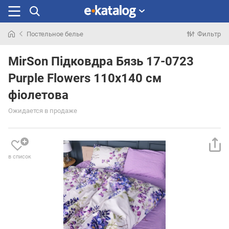
Постельное белье
Фильтр
Искали
раньше
MirSon Підковдра Бязь 17-0723
Purple Flowers 110х140 см
фіолетова
Ожидается в продаже
в список