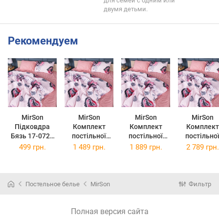
для семей с одним или
двумя детьми.
Рекомендуем
MirSon
MirSon
MirSon
MirSon
Підковдра
Комплект
Комплект
Комплект
Бязь 17-0724
постільної
постільної
постільно
Diamond
білизни Бязь
білизни Бязь
білизни Бязь
499 грн.
1 489 грн.
1 889 грн.
2 789 грн.
Hearts 110 x
17-0724
17-0724
17-0724
140 см
Diamond
Diamond
Diamond
Hearts 160 x
Hearts 220 x
Hearts 2 x 1
220 см
240 см
x 220 см
Постельное белье
MirSon
Фильтр
Полная версия сайта