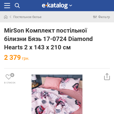
Постельное белье
Фильтр
Искали
раньше
MirSon Комплект постільної
білизни Бязь 17-0724 Diamond
Hearts 2 x 143 x 210 см
2 379
грн.
в список