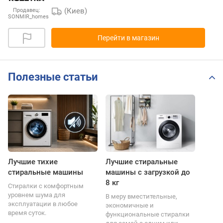
(Киев)
Продавец:
SONMIR_homes
Перейти в магазин
Полезные статьи
Лучшие тихие
Лучшие стиральные
стиральные машины
машины с загрузкой до
8 кг
Стиралки с комфортным
уровнем шума для
В меру вместительные,
эксплуатации в любое
экономичные и
время суток.
функциональные стиралки