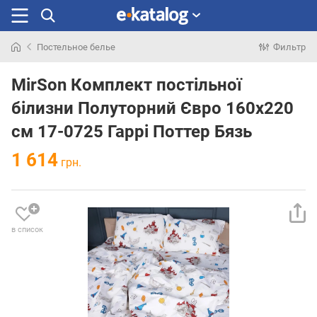
Постельное белье
Фильтр
Искали
раньше
MirSon Комплект постільної
білизни Полуторний Євро 160х220
см 17-0725 Гаррі Поттер Бязь
1 614
грн.
в список