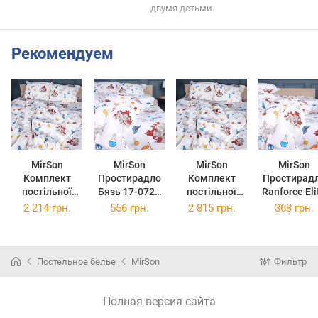
двумя детьми.
Рекомендуем
MirSon
MirSon
MirSon
MirSon
Комплект
Простирадло
Комплект
Простирад
постільної
Бязь 17-0725
постільної
Ranforce Eli
білизни King
Гаррі Поттер
білизни
17-0725 Гар
2 214 грн.
556 грн.
2 815 грн.
368 грн.
Size 220х240
180x220 см
Сімейний 2 x
Поттер
см 17-0725
160 x 220 см
110х160 с
Гаррі Поттер
17-0725 Гаррі
Бязь
Поттер Бязь
Постельное белье
MirSon
Фильтр
Полная версия сайта