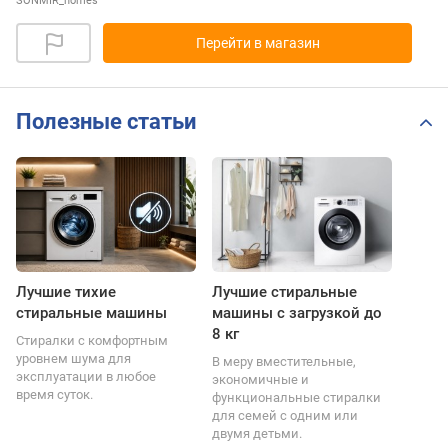
SONMIR_homes
Перейти в магазин
Полезные статьи
Лучшие тихие
Лучшие стиральные
стиральные машины
машины с загрузкой до
8 кг
Стиралки с комфортным
уровнем шума для
В меру вместительные,
эксплуатации в любое
экономичные и
время суток.
функциональные стиралки
для семей с одним или
двумя детьми.