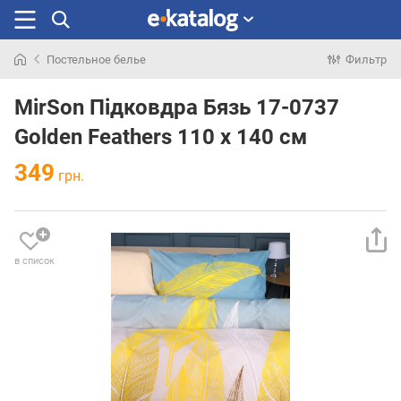
Постельное белье
Фильтр
Искали
раньше
MirSon Підковдра Бязь 17-0737
Golden Feathers 110 x 140 см
349
грн.
в список