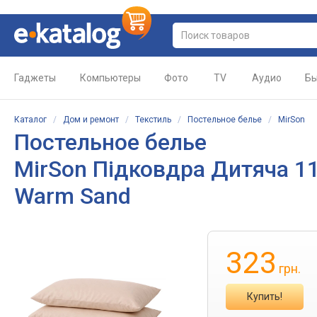
Гаджеты
Компьютеры
Фото
TV
Аудио
Бы
Каталог
/
Дом и ремонт
/
Текстиль
/
Постельное белье
/
MirSon
Постельное белье
MirSon Підковдра Дитяча 11
Warm Sand
323
грн.
Купить!