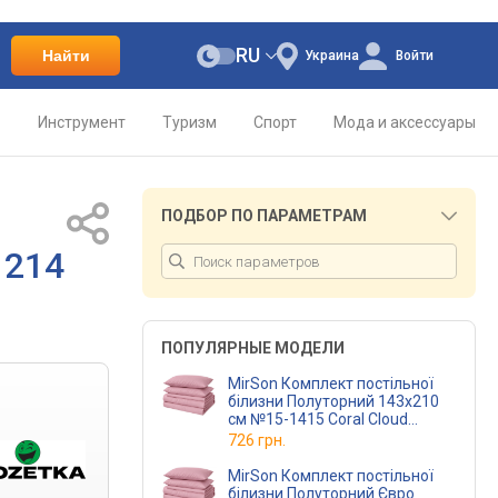
RU
Найти
Украина
Войти
о
Инструмент
Туризм
Спорт
Мода и аксессуары
ПОДБОР ПО ПАРАМЕТРАМ
1214
ПОПУЛЯРНЫЕ МОДЕЛИ
MirSon Комплект постільної
білизни Полуторний 143х210
см №15-1415 Coral Cloud
Мікросатин Premium
726 грн.
MirSon Комплект постільної
білизни Полуторний Євро