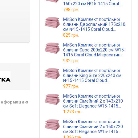
160х220 см №15-1415 Coral
Cloud Мікросатин Premium
798 грн.
MirSon Комплект постільної
білизни Двоспальний 175х210
см №15-1415 Coral Cloud
Мікросатин Premium
825 грн.
MirSon Комплект постільної
білизни Євро 200х220 см №15-
1415 Coral Cloud Мікросатин
Premium
932 грн.
MirSon Комплект постільної
білизни King Size 220х240 см
№15-1415 Coral Cloud
Мікросатин Premium
977 грн.
MirSon Комплект постільної
білизни Сімейний 2 x 143x210
 информацию
см Soft Elegance №15-1415
Coral Cloud Мікросатин
1 273 грн.
MirSon Комплект постільної
білизни Сімейний 2 x 160x220
см Soft Elegance №15-1415
Coral Cloud Мікросатин
1 336 грн.