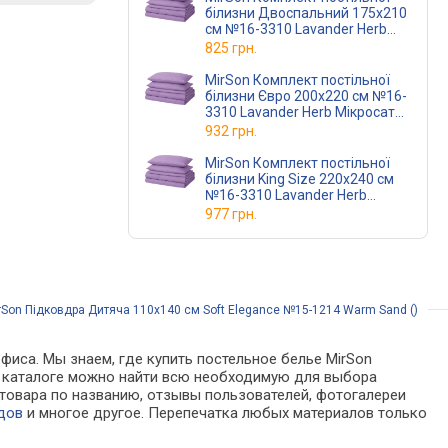
білизни Двоспальний 175х210
см №16-3310 Lavander Herb
Мікросатин Premium
825 грн.
MirSon Комплект постільної
білизни Євро 200х220 см №16-
3310 Lavander Herb Мікросатин
Premium
932 грн.
MirSon Комплект постільної
білизни King Size 220х240 см
№16-3310 Lavander Herb
Мікросатин Premium
977 грн.
rSon Підковдра Дитяча 110х140 см Soft Elegance №15-1214 Warm Sand ()
фиса. Мы знаем, где купить постельное белье MirSon
 В каталоге можно найти всю необходимую для выбора
товара по названию, отзывы пользователей, фотогалереи
дов
и многое другое. Перепечатка любых материалов только