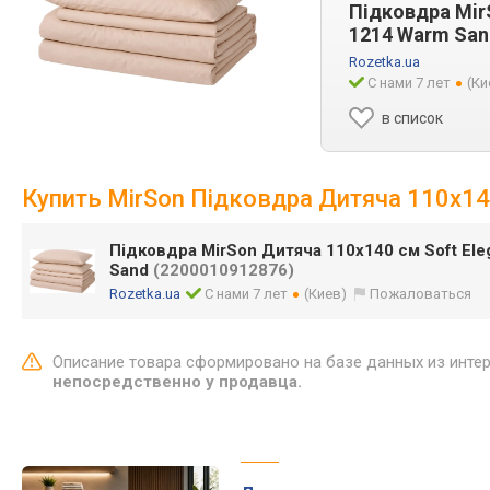
Підковдра Mir
1214 Warm San
Rozetka.ua
С нами 7 лет
(Ки
в список
Купить MirSon Підковдра Дитяча 110х14
Підковдра MirSon Дитяча 110х140 см Soft El
Sand
(2200010912876)
Rozetka.ua
С нами 7 лет
(Киев)
Пожаловаться
Описание товара сформировано на базе данных из инте
непосредственно у продавца.