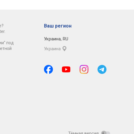
Ваш регион
е?
er.
Украина
,
RU
ии" под
ретной
Украина
Тёмная версия