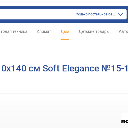
только постельное белье
товая техника
Климат
Дом
Детские товары
Авт
0х140 см Soft Elegance №15-