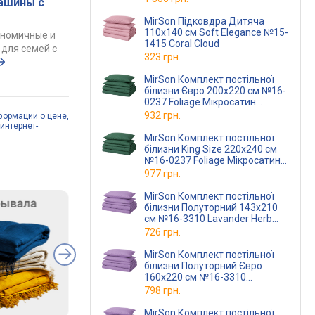
ашины с
MirSon Підковдра Дитяча
110х140 см Soft Elegance №15-
ономичные и
1415 Coral Cloud
для семей с
323 грн.
MirSon Комплект постільної
білизни Євро 200х220 см №16-
0237 Foliage Мікросатин
Premium
932 грн.
формации о цене,
интернет-
MirSon Комплект постільної
білизни King Size 220х240 см
№16-0237 Foliage Мікросатин
Premium
977 грн.
MirSon Комплект постільної
білизни Полуторний 143х210
см №16-3310 Lavander Herb
Мікросатин Premium
726 грн.
MirSon Комплект постільної
білизни Полуторний Євро
160х220 см №16-3310
Lavander Herb Мікросатин
798 грн.
Premium
MirSon Комплект постільної