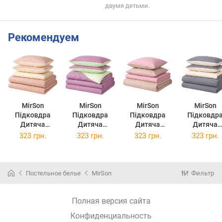
двумя детьми.
Рекомендуем
MirSon
MirSon
MirSon
MirSon
Підковдра
Підковдра
Підковдра
Підковдр
Дитяча
Дитяча
Дитяча
Дитяча
110х140 см
110х140 см
110х140 см
110х140 с
323 грн.
323 грн.
323 грн.
323 грн.
Soft Elegance
Soft Elegance
Soft Elegance
Soft Elegan
Temisas 12-
Viguera 12-
Yepes 15-1415
Cambarco 1
0712 + 15-1214
0525 + 16-3310
+ 15-1214
0712 + 19-0
Постельное белье
MirSon
Фильтр
Полная версия сайта
Конфиденциальность