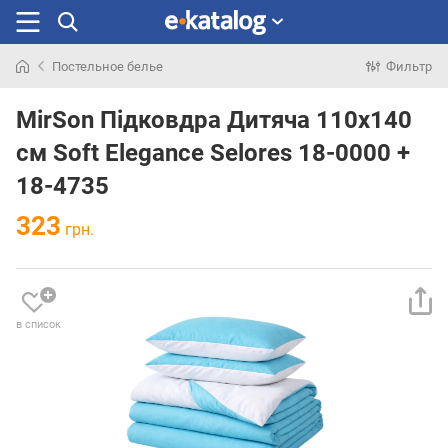
Постельное белье
Фильтр
Искали
раньше
MirSon Підковдра Дитяча 110х140
см Soft Elegance Selores 18-0000 +
18-4735
323
грн.
в список